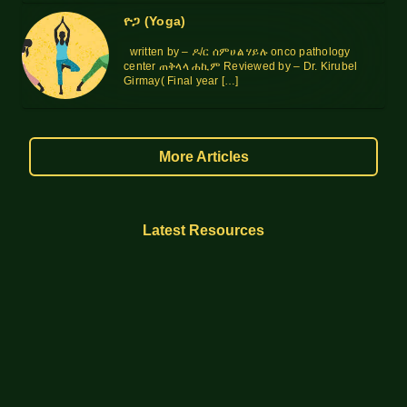
ዮጋ (Yoga)
written by – ዶ/ር ሰምሀል ሃይሉ onco pathology
center ጠቅላላ ሐኪም Reviewed by – Dr. Kirubel
Girmay( Final year […]
More Articles
Latest Resources