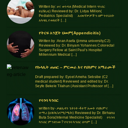
February 20–22, 2025, and head to Millennium
Written by: ሀና ወንዳለ (Medical Intern ጎንደር
Hall.
ዩኒቨሲቲ) Reviewed by: Dr. Lidya Million(
Pediatrics Specialist) አብዛኛዎቻችን በምንኖርበት
አካባቢ የወለደች […]
MORE INFO
የትርፍ አንጀት ህመም(Appendicitis)
Written by :Anan Asefa (jimma university,C2)
Reviewed by: Dr. Binyam Yohannes Colorectal
Surgery Fellow at Saint Paul’s Hospital
Millennium Medical […]
የኩላሊት ጠጠር – ምርመራ እና የህክምና አማራጮች
Draft prepared by: Eyoel Ameha Sebsibe (C2
medical student) Reviewed and edited by: Dr.
Seyfe Bekele Tilahun (Assistant Professor of […]
የሳንባ ካንሰር
written by- ቃልኪዳን ጌትነት-4ተኛ አመት የህክምና
ተማሪ (በቅ/ጳ/ሆ/ሚ/ሜ/ኮ) Reviewed by Dr. Birhanu
Buta Sora(Internal Medicine Specialist) የሳንባ
ካንሰር ምንድነው? የሳንባ ካንሰር በጣም […]