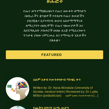
ጽሑፎች
የጤና ወግ የማህበረሰቡን የጤና ዕውቀት ለማሳደግ
በሀኪራችን ቋንቋዎች የተለያዩ የጤና ጽሁፎችን
ያዘጋጃል። እያንዳንዱ ጽሁፍ አስተማማኝነቱ
ለማረጋገጥ በሀኪሞች፣ የጤና ባለሙያዎች እና
እስፔሻሊስት ዶክተሮች በብዙ ደረጃ የሚደረገውን
ጥንቃቄ ያለው የምርመራ እና የማጣራት ሂደቶችን
ያልፋል።
FEATURED
አለም አቀፍ የመንተባተብ ግንዛቤ ቀን
Ethio Health Exhibition &
Congress
Written by: Dr. Hana Wondale (University of
Gondar, medical Intern) Reviewed by: Dr. Lydia
Million (pediatrician) አለምአቀፍ የመንተባተብ […]
Yetena Weg will be participating in the 9th Ethio
Health Exhibition and Congress for the third
የጨቅላ ህፃናት ቢጫ መሆን
consecutive year! Mark your calendars for