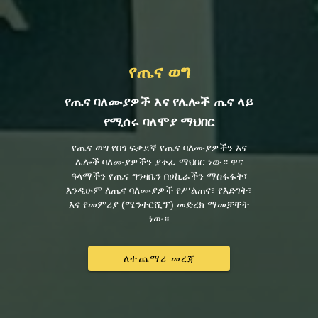
የጤና ወግ
የጤና ባለሙያዎች እና የሌሎች ጤና ላይ
የሚሰሩ ባለሞያ ማህበር
የጤና ወግ የበጎ ፍቃደኛ የጤና ባለሙያዎችን እና
ሌሎች ባለሙያዎችን ያቀፈ ማህበር ነው። ዋና
ዓላማችን የጤና ግንዛቤን በሀኪራችን ማስፋፋት፣
እንዲሁም ለጤና ባለሙያዎች የሥልጠና፣ የእድገት፣
እና የመምሪያ (ሜንተርሺፕ) መድረክ ማመቻቸት
ነው።
ለተጨማሪ መረጃ