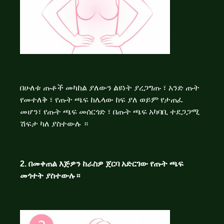
በሁለቱ ጡቶች
መካከል
ያለውን
ልዩነት
ያረጋግጡ
፣
አንድ
ጡት
የመተለቅ
፣
የጡት
ጫፍ
ከሌላው
ከፍ
ያለ
ወይም
የታጠፈ
መሆን፣
የጡት
ጫፍ
መሰርጎድ
፣
በጡት
ጫፍ
አካባቢ
ተደጋጋሚ
ሽፍታ
ካለ
ያስተውሉ
።
2. በመቀጠል
እጅዎን ከራስዎ ጀርባ አድርገው የጡት ጫፍ
መጎተት ያስተውሉ።