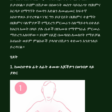
ይታሰባል።
ይህም
በሽታው
በሰውነት
ዉስጥ
ሳይሰራጭ
የህክምና
እርዳታ
በማግኘት
የመዳን
እድልን
ለመጨመር
ከፍተኛ
አስተዋጽኦ
ይኖረዋል።
ነገር
ግን
ይህ
ሂደት
በህክምና
ተቋማት
በህክምና
ባለሞያዎች
የሚደረግ
ምርመራን
ስለማይተካ
በተለይ
ከአርባ
አመት
በላይ
ያሉ
ሴቶች
በየአመቱ
የማሞግራፊ
ምርመራ
ማድረግ
አለባቸው።
ይህም
በእጅ
በመዳሰስ
ለመለየት
የማይቻል
እብጠት
ወይም
ምልክቶች
ያላሳየ
በሽታን
ቀድመን
እንድንለይ
ይረዳናል።
ሂደት
1. ከመስተዋቱ ፊት ለፊት ቆመው እጆችዎን በወገብዎ ላይ
ያድር