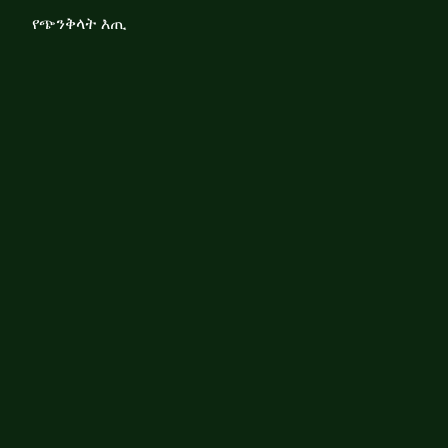
የጭንቅላት እጢ