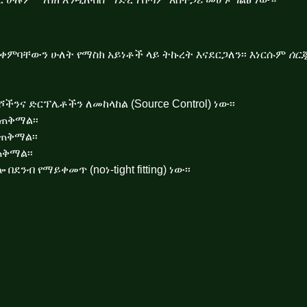
ቀምባቸውን ሁለት የማስክ አይነቶች ላይ ትኩረት እናደርጋለን፡፡ እነርሱም
ሰር
ና ድርፕሌቶችን ለመከላከል (Source Control) ነው፡፡
ጠቅማል፡፡
ጠቅማል፡፡
ጠቅማል፡፡
ብ የማይቀመጥ (noነ-tight fitting) ነው፡፡