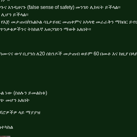
ንዲዘናጉ (false sense of safety) መንገድ ሊከፍት ይችላል፡፡
ሊሆን ይችላል፡፡
እጅ መታጠብ/የአልኮል ሳኒታይዘር መጠቀምና አካላዊ መራራቅን ማክበር ይኖር
ጥንቃቄዎችንና ትክክለኛ አወጋገድን ማወቅ አለበት፡፡
በሳሙናና ውሃ ቢያንስ ለ20 ሰከንዶች መታጠብ ወይም 60 በመቶ እና ከዚያ በላ
ኩል ነው (ስዕሉን ይመልከቱ)
ጭ መሆን አለበት
ጆሮዎችዎ ላይ ማያያዝ
ስተካከል