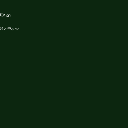
የቫይረስ
ረሻ አማራጭ