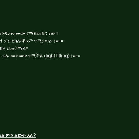
ው እንዲጠቀመው የማይመከር ነው
፡፡
ሽ ፓርቲክሎችንም የሚያጣራ ነው፡፡
ላከል ይጠቅማል፡፡
ሉ መቀመጥ የሚችል (tight fitting) ነው፡፡
ል ምን ልዩነት አለ?