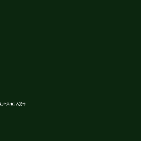
ኒታይዘር እጅን