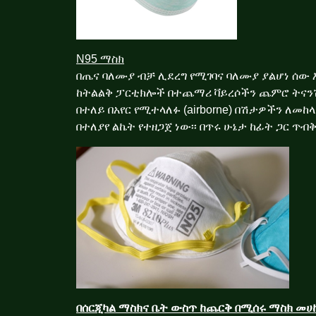
N95 ማስክ
በጤና ባለሙያ ብቻ ሊደረግ የሚገባና ባለሙያ ያልሆነ ሰ
ከትልልቅ ፓርቲክሎች በተጨማሪ ቫይረሶችን ጨምሮ ትናን
በተለይ በአየር የሚተላለፉ (airborne) በሽታዎችን ለመከ
በተለያየ ልኬት የተዘጋጀ ነው፡፡ በጥሩ ሁኔታ ከፊት ጋር ጥብቅ ብ
በሰርጂካል ማስክና ቤት ውስጥ ከጨርቅ በሚሰሩ ማስክ መሀከ