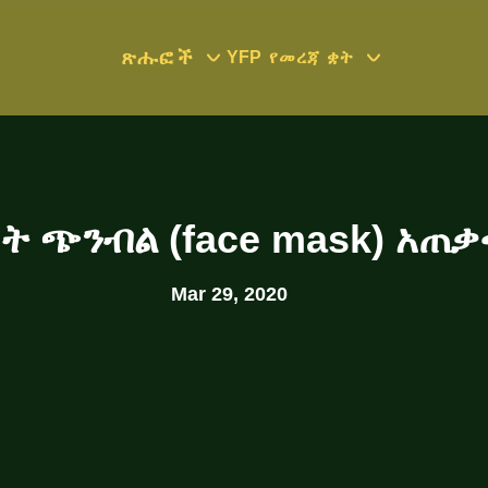
ጽሑፎች
YFP
የመረጃ ቋት
ፊት ጭንብል (face mask) አጠ
Mar 29, 2020