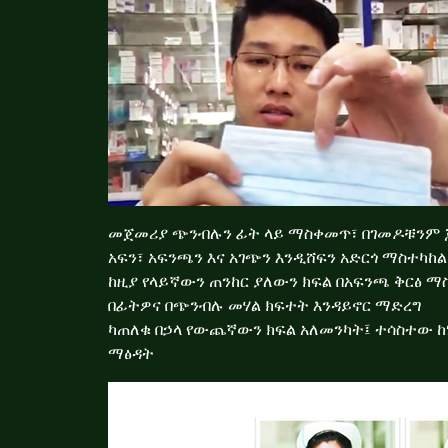
መጀመሪያ ጭንብሉን ፊት ላይ ማስቀመጥ፣ በገመዶቹንም 
አፍን፣ አፍንጫን እና አገጭን እንዲሸፍን አድርጎ ማስተካከል
ከዚያ የላይኛውን ጠንከር ያለውን ክፍል በአፍንጫ ቅርፅ ማ
በፊትዎና በጭንብሉ መሃል ክፍተት እንዳይኖር ማድረግ
ካጠለቁ በኃላ የውጨኛውን ክፍል አለመንካት፤ ተሳስተው ከነ
ማፅዳት