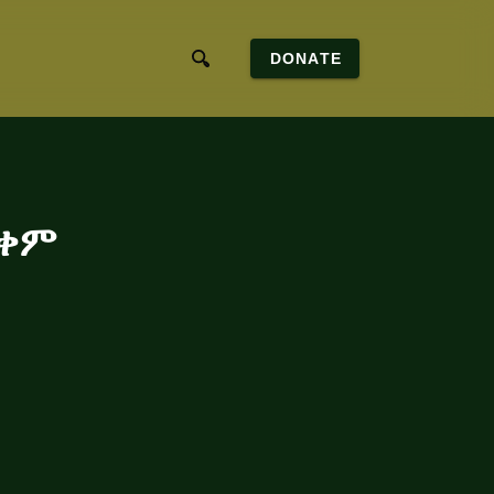
DONATE
ቃቀም