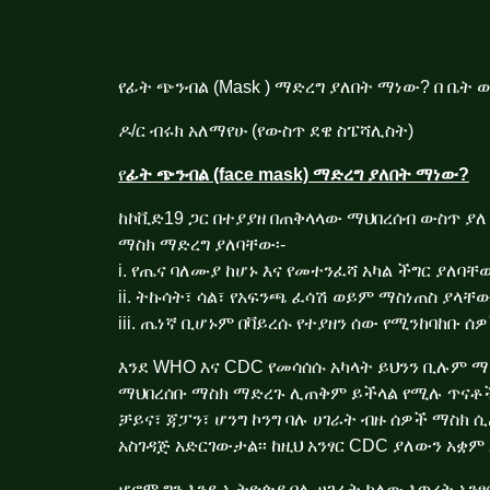
የፊት ጭንብል (Mask ) ማድረግ ያለበት ማነው? በ ቤ
ዶ/ር ብሩክ አለማየሁ (የውስጥ ደዌ ስፔሻሊስት)
የ
ፊት ጭንብል (face mask) ማድረግ ያለበት ማነው?
ከኮቪድ19 ጋር በተያያዘ በጠቅላላው ማህበረሰብ ውስጥ ያ
ማስክ ማድረግ ያለባቸው፡-
i. የጤና ባለሙያ ከሆኑ እና የመተንፈሻ አካል ችግር ያለ
ii. ትኩሳት፣ ሳል፣ የአፍንጫ ፈሳሽ ወይም ማስነጠስ ያላቸ
iii. ጤነኛ ቢሆኑም በቫይረሱ የተያዘን ሰው የሚንከባከቡ ሰ
እንደ WHO እና CDC የመሳሰሱ አካላት ይህንን ቢሉም ማ
ማህበረሰቡ ማስክ ማድረጉ ሊጠቅም ይችላል የሚሉ ጥና
ቻይና፣ ጃፓን፣ ሆንግ ኮንግ ባሉ ሀገራት ብዙ ሰዎች ማስክ ሲ
አስገዳጅ አድርገውታል፡፡
ከዚህ አንፃር CDC ያለውን አቋም 
ሆኖም ግን እንደ ኢትዮጵያ ባሉ ሀገራት ካለው እጥረት አን