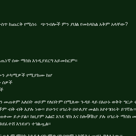
ት ውስጥ ከጨርቅ የሚሰሩ ጭንብሎች ምን ያህል የመከላከል አቅም አላቸው?
ለ ጤነኛ ሰው ማስክ እንዲያደርግ አይመከርም
፡፡
ባቸውን ታካሚዎች የሚያክሙ ከሆ
ው ሰዎች
ዎች
ን መጠቀም አለበት ወይም የለበትም በሚለው ጉዳይ ላይ በአሁኑ ወቅት ግርታ 
ቶችም
ብቅ ብቅ እያሉ ነው
፡፡ ይሁንና
ሀገራት በተለያየ መልክ እየተገበሩት ይገኛሉ፡፡
ጠቀሙ ይታያል፡፡ ከዚያም አልፎ እንደ ቼክ እና ስሎ9ቫክያ ያሉ ሀገራት ማስክ መ
እየፈተሸ እንደሆነ ተገልጧል፡፡
ፃር ሁሉም ማስክ እንዲለብስ ማድረግ በጣም አስቸጋሪ መሆኑ ግልፅ ነው።