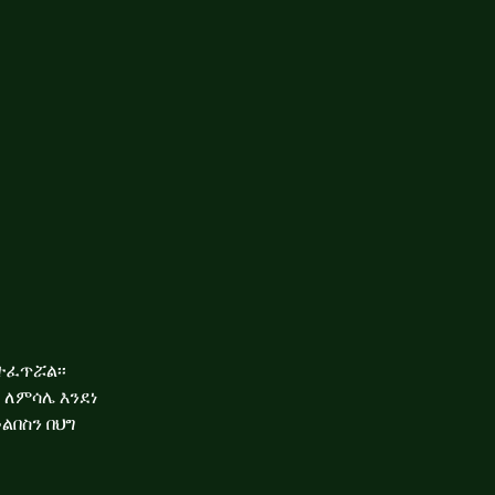
ተፈጥሯል፡፡
ለምሳሌ እንደነ
ልበስን በህግ