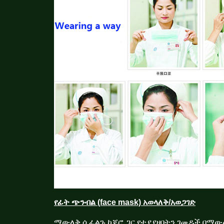
የፊት ጭንብል (face mask) አወላለቅ/አወጋገድ
ማውለቅ ሲፈልጉ ከጆሮ ጋር የተያያዘበትን ገመዶች በማውለ