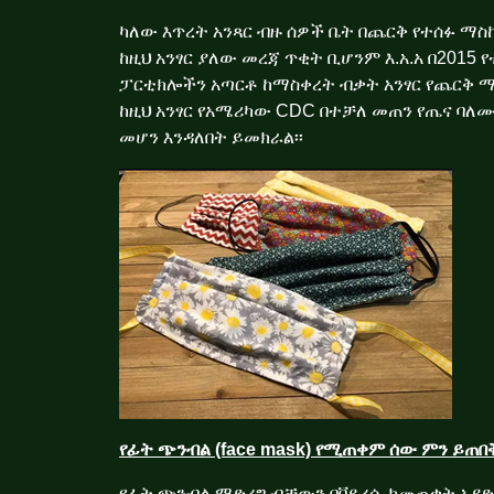
ካለው እጥረት አንጻር ብዙ ሰዎች ቤት በጨርቅ የተሰፉ ማ
ከዚህ አንፃር ያለው መረጃ ጥቂት ቢሆንም እ.አ.አ
በ2015 
ፓርቲክሎችን አጣርቶ ከማስቀረት ብቃት አንፃር የጨርቅ ማስክ 
ከዚህ አንፃር የአሜሪካው CDC በተቻለ መጠን የጤና ባ
መሆን እንዳለበት ይመክራል፡፡
የፊት ጭንብል (face mask) የሚጠቀም ሰው ምን ይጠበ
የፊት ጭንብል ማድረግ ብቻውን በቫይረሱ ከመጠቃት አያድ