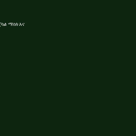
ጂካል ማስክ
እና