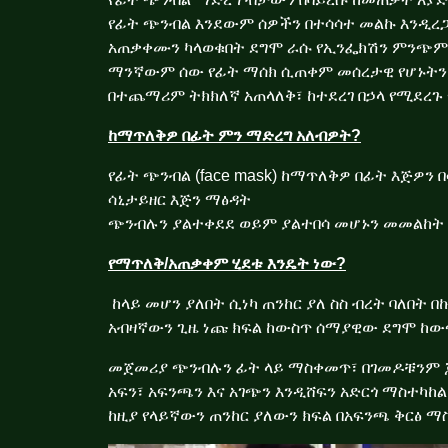
የፊት ጭንብል እንደውም ሰዎችን በተሳሳተ መልኩ እንዲረጋጉና እ
አጠቃቀሙን ካላወቁበት ደግሞ ራሱ የኢንፌክሽን ምንጭም 
ማንኛውም ሰው የፊት ማሰክ ሲጠቀም መሰረታዊ የሆኑትን የ
በተጨማሪም ትክክለኛ አጠላለቅ፣ ከተደረገ በኃላ የሚደረጉ 
ከ
ማጥለቅዎ በፊት ምን ማድረግ አለብዎት?
የፊት ጭንብል (face mask) ከማጥለቅዎ በፊት እጅዎን 
ሳኒታይዘር እጅን ማፅዳት
ጭንብሉን ያልተቀደደ ወይም ያልተበሳ መሆኑን መመልከት
የማጥለቅ/አጠቃቀም ሂደቱ እንዴት ነው
?
ከላይ መሆን ያለበት ሲነካ ጠንከር ያለ ስስ ብረት ባለበት በ
አብዛኛውን ጊዜ ነጩ ክፍል ከውስጥ ሰማያዊው ደግሞ ከው
መጀመሪያ ጭንብሉን ፊት ላይ ማስቀመጥ፣ በገመዶቹንም 
አፍን፣ አፍንጫን እና አገጭን እንዲሸፍን አድርጎ ማስተካከል
ከዚያ የላይኛውን ጠንከር ያለውን ክፍል በአፍንጫ ቅርፅ ማ