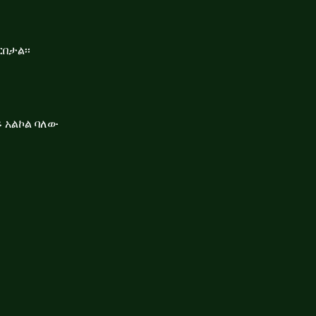
በታል፡፡
ይ አልኮል ባለው