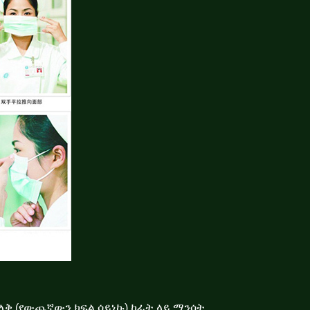
ቅ (የውጨኛውን ክፍል ሳይነኩ) ከፊት ላይ ማንሳት