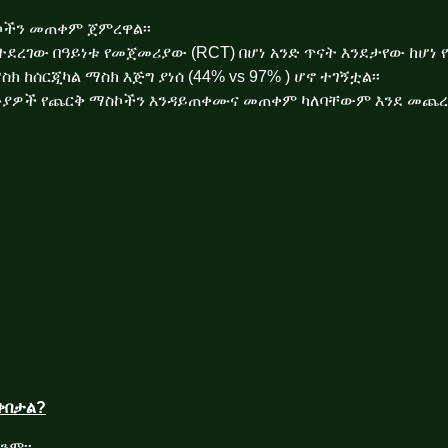
ስኮችን መጠቀም ጀምረዋል
፡፡
የተደረገው በዓይነቱ የመጀመሪያው (RCT) በሆነ አንድ ጥናት
እንደታየው ከሆነ 
ከሰርጂካል ማስክ እጅግ ያነሰ (44% vs 97% ) ሆኖ ተገኝቷል፡፡
ለሙያዎች
የጨርቅ ማስኮችን እንዳይጠቀሙና መጠቀም ካለባቸውም እንደ መጨ
ቅበታል?
ንም፡፡