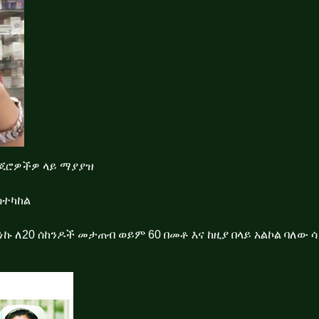
ጆሮዎችዎ ላይ ማያያዝ
ስተካከል
ኩ ለ20 ሰከንዶች መታጠብ ወይም 60 በመቶ እና ከዚያ በላይ አልኮል ባለው ሳ