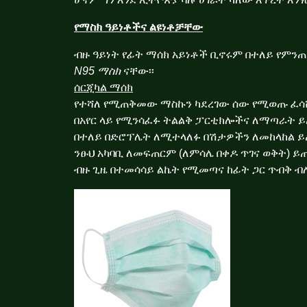
የማስክ ዓይነቶችና ልዩነቶቻቸው
ብዙ ዓይነት የፊት ማሰክ አይነቶች ቢኖሩም በተለይ የምንጠ
N95 ማስክ
ናቸው፡፡
ሰርጂካል ማሰክ
የተሻለ የሚጠቅመው ማስኩን ካደረገው ሰው የሚወጡ ፈሳሾችን
በአየር ላይ የሚንሳፈፉ ትልልቅ ፓርቲክሎችና ለማጣራት ይ
በተለይ በድሮፕሌት ለሚተላለፉ በሽታዎችን ለመከላከል ይ
ንፁህ አካባቢ ለመፍጠርም (ለምሳሌ በቀዶ ጥገና ወቅት) ይ
ብዙ ጊዜ በተመሳሳይ ልኬት የሚመጣና ከፊት ጋር ጥብቅ ብሎ በደን