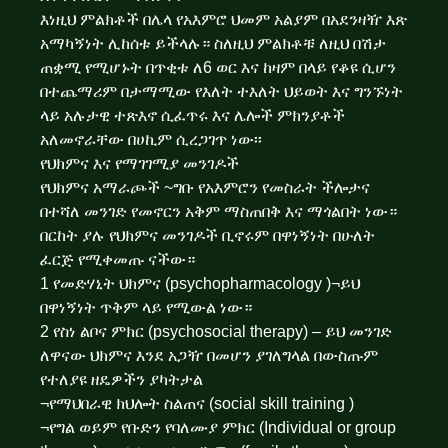
እነዚህ ምልክቶች በሌላ የአእምሮ ህመም አልያም በአደንዛዥ እጽ
አማካኝነት ሊከሰቱ ይችላሉ። ስለዚህ ምልክቶቹ ለዚህ በሽታ
ጠቋሚ የሚሆኑት በጥቂቱ ለ6 ወር እና ከዛም በላይ የቆዩ ሲሆን
በተጨማሪም በታማሚው የእለት ተእለት ህይወት እና ግንኙነት
ላይ አሉታዊ ተጽእኖ ሲፈጥሩ እና ሌሎች ምክንያቶች
አለመኖራቸው በሀኪም ሲረጋገጥ ነው፡፡
የህክምና እና የማገገሚያ መንገዶች
የህክምና አማራጮች ~ግቡ የአእምሮን የመስራት ችሎታና
በተሻለ መንገድ የመኖርን አቅም ማስጠበቅ እና ማጎልበት ነው።
በርከት ያሉ የህክምና መንገዶች ቢኖሩም በዋነኝነት በሁለት
ፈርጅ የሚቀመጡ ናችው።
1 የመድሃኒት ህክምና (psychopharmacology )¬ይህ
በዋነኝነት ጥቅም ላይ የሚውል ነው።
2 የስነ ልቦና ምክር (psychosocial therapy) – ይህ መንገድ
ለዋናው ህክምና እንደ አጋዥ በመሆን ያገለግላል በውስጡም
የተለያዩ ዘዴዎችን ያካትታል
¬የማህበራዊ ክህሎት ስልጠና (social skill training )
¬የግል ወይም የቡድን የባለሙያ ምክር (Individual or group