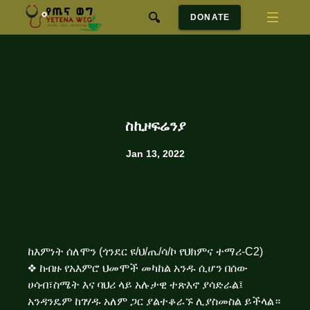
DONATE
ስኪዞፍሬንያ
Jan 13, 2022
ከእምነት ሰለሞን (ጎንደር ዩ/ህ/ጤ/ሳ/ኮ የህክምና ተማሪ-C2)
❖ ከብዙ የአእምሮ ህመሞች መካከል አንዱ ሲሆን በሰው
ሀሳብ፣ስሜት እና ባህሪ ላይ አሉታዊ ተጽእኖ ያሳድራል፤
አንዳንዴም ከገሃዱ አለም ጋር ያልተቆራኙ ሊያስመስል ይችላል።