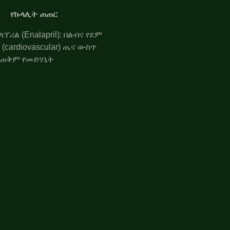
የኩላሊት ጠጠር
ኤንላፕሪል (Enalapril): በልብና የደም
ሥር (cardiovascular) ጤና ውስጥ
የሚጠቅም የመድሃኒት
የጭንቅላት እጢ