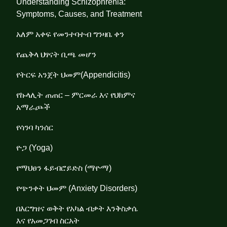
Understanding Schizophrenia:
Symptoms, Causes, and Treatment
አለም አቀፍ የመንተባተብ ግንዛቤ ቀን
የጨቅላ ህፃናት ቢጫ መሆን
የትርፍ አንጀት ህመም(Appendicitis)
የኩላሊት ጠጠር – ምርመራ እና የህክምና
አማራጮች
የሳንባ ካንሰር
ዮጋ (Yoga)
የማህፀን ፋይብሮይድስ (ማዮማ)
የጭንቀት ህመም (Anxiety Disorders)
በእርግዝና ወቅት የአካል ብቃት እንቅስቃሴ
እና የአመጋገብ ስርአት