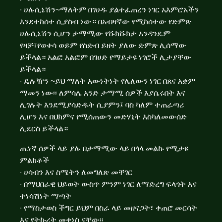
∙ ሀሉሲኔሽን~ማለትም በገሀዱ ያልተፈጠረን ነገር አእምሮአችን
እንደተከሰተ ሲያስብ ነው። በአብዛኛው የሚከሰተው የድምጽ
ሀሉሲኔሽን ሲሆን ታማሚው የሹክሹክታ አንዳንዴም
የዛቻ፣የወቀሳ ወይም የስድብ ይዘት ያለው ድምጽ ሊሰማው
ይችላል። አልፎ አልፎም በገሀድ የማይታዩ ነገሮች ሊታያቸው
ይችላል።
∙ ዴሉዥን ~ይህ ማለት እውነትነት የሌለውን ነገር በጸና አቋም
ማመን ነው፡፡ ለምሳሌ አንድ ታማሚ ሰዎች እያሴሩበት እና
ሊገሉት እንደሚያሳድዱት ሲያምን፤ ባስ ካለም ተጠራጣሪ
ሊሆን እና በህክምና የሚሰጠውን መድሃኒት እስካለመውሰድ
ሊደርስ ይችላል።
ጤነኛ ሰዎች ላይ ያሉ በታማሚው ላይ በጎላ መልኩ የሚታዩ
ምልክቶች
∙ ሀሳብን እና ስሜትን ለመግለጽ መቸገር
∙ በማህበራዊ ህይወት ውስጥ ምንም ነገር ለማድረግ ፍላጎት እና
ተነሳሽነት ማጣት
∙ የማስታወስ ችግር ይህም በስራ ላይ መዘናጋት፣ ቀጠሮ መርሳት
እና የትኩረት መቀነስ ናቸው፡፡