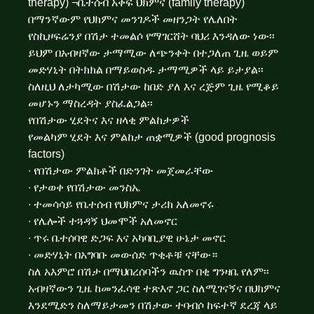
therapy) ¬ቤተሰብ አቀፍ ህክምና (family therapy)
በማንኛውም የህክምና መንገዶች መዘንጋት የሌለበት
የስኪዞፍሬንያ በሽታ ተመልሶ የማገርሸት ባህሪ እንዳለው ነው፡፡
ይህም በአብዛኛው ታማሚው ለጭንቀት በተጋለጠ ጊዜ ወይም
መድሃኒት በትክክል በማይወስዱ ታማሚዎች ላይ ይታያል፡፡
ስለዚህ ለታካሚው በሽታው ከበድ ያለ እና ረጅም ጊዜ የሚቆይ
መሆኑን ማስረዳት ያስፈልጋል፡፡
የበሽታው ሂደትና እና ዘላቂ ምልከታዎች
የመልካም ሂደት እና ምልከታ ጠቋሚዎች (good prognosis
factors)
∙ የበሽታው ምልክቶች በድንገት መጀመራቸው
∙ የታወቀ የበሽታው መንስኤ
∙ ተመሳሳይ የቤተሰብ የህክምና ታሪክ አለመኖሩ
∙ የሌሎች ተጓዳኝ ህመሞች አለመኖር
∙ ጥሩ ቤተሰባዊ ድጋፍ እና አካባቢያዊ ሁኔታ መኖር
∙ መድሃኒት በአግባቡ መውሰድ ጥቂቶቹ ናቸው።
ስለ አእምሮ በሽታ በማህበረሰባችን ዉስጥ በቂ ግንዛቤ የለም፡፡
አብዛኛውን ጊዜ ከመንፈሳዊ ተጽእኖ ጋር ስለሚገናኝና በህክምና
እንደሚድን ስለማይታመን በሽታው ተባብሶ ከፍተኛ ደረጃ ላይ