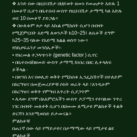
❖ አንድ ሰው በዚህ በሽታ በህይወት ዘመኑ የመጠቃት እድሉ 1
በመቶኛ ሲሆን በቤተሰብ ውስጥ የዚህ በሽታ ታማሚ ካለ እድሉ
ወደ 10 በመቶኛ ያድጋል።
❖ በሁለቱም ጾታ ላይ እኩል የሚከሰት ሲሆን በብዛት
የሚጀምርበት እድሜ ለወንዶች ከ10~25፤ ለሴቶች ደግሞ
ከ25~35 ባለው የእድሜ ክልል ወስጥ ነው።
የስኪዞፍሬንያ መንስኤዎች፡-
• የዘረመል ተጋላጭነት (genetic factor ) ሲኖር
• በቤተሰብ/በዘመድ ውስጥ ታማሚ ከነበረ በዘር ሊተላለፍ
ይችላል ∙
• በጽንስ እና በወሊድ ወቅት የሚከሰቱ ኢንፌክሽኖች በተለይም
በእርግዝና በመጀመሪያዎቹ ሶስት ወራት ላይ ፣እንዲሁም
በእርግዝና ወቅት የምግብ እጥረት ሲያጋጥም
• ሌላው ደግሞ በአእምሮአችን ውስጥ ዶፓሚን የተባለው ንጥረ
ነገር በብዛት መለቀቅ ሲሆን በህመሙ ለሚታዩ ምልክቶች ትልቅ
ድርሻን እንደሚወስድ ይታመናል።
ምልክቶቹ
በጤነኛ ሰው ላይ የማይታዩና በታማሚው ላይ የሚታዩ ልዩ
ምልክቶች