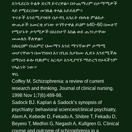
እንዲደርስ ትልቅ ድርሻ ይኖረዋል፡፡ በተጨማሪም በታማሚዎች
ላይ የሚደርሰው መገለል ቀላል አይደለም።
ጥናቶች እንደሚያሳዩት በታዳጊ አገራት የዘላቂ ምልከታ
ውጤቶች አመርቂ ሆነው ተገኝተዋል ይህም ከ40~60 በመቶኛ
የሚሆኑት ታካሚዎች በአነስተኛ እክል ወደ ጤንነታቸው
መመለስ ችለዋል፡፡
ስለዚህም የአእምሮ ህሙማን እንደ ማንኛውም ታማሚ
መሆናቸውን በመገንዘብ እና በጊዜ ከታከሙ ሊድኑ እንደሚችሉ
በማሰብ ቶሎ የህክምና እርዳታ እንዲያግኙ ማድረግ የሁላችንም
ሃላፊነት ነው።
ዋቢ
Coffey M. Schizophrenia: a review of current
research and thinking. Journal of clinical nursing.
1998 Nov 1;7(6):489-98.
Sadock BJ. Kaplan & Sadock’s synopsis of
psychiatry: behavioral sciences/clinical psychiatry.
Alem A, Kebede D, Fekadu A, Shibre T, Fekadu D,
Beyero T, Medhin G, Negash A, Kullgren G. Clinical
course and outcome of schizophrenia in a