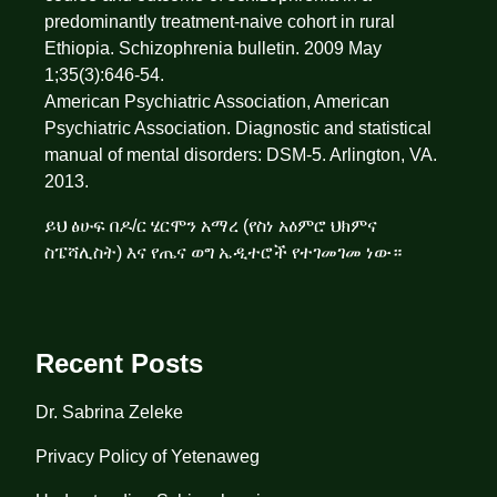
predominantly treatment-naive cohort in rural
Ethiopia. Schizophrenia bulletin. 2009 May
1;35(3):646-54.
American Psychiatric Association, American
Psychiatric Association. Diagnostic and statistical
manual of mental disorders: DSM-5. Arlington, VA.
2013.
ይህ ፅሁፍ በዶ/ር ሄርሞን አማረ (የስነ አዕምሮ ህክምና
ስፔሻሊስት) እና የጤና ወግ ኤዲተሮች የተገመገመ ነው።
Recent Posts
Dr. Sabrina Zeleke
Privacy Policy of Yetenaweg