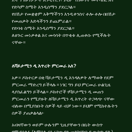
የድካም ስሜት እንዲሰማን ያደርጋል።
የበሽታ የመቋቋም አቅማችንን እንዲቀንስና ቶሎ ቶሎ በበሽታ
የመጠቃት እድላችንን ይጨምራል።
የድባቴ ስሜት እንዲሰማን ያደርጋል።
ለፀጉር መነቃቀል እና መሳሳት በጥቂቱ ሊጠቀሱ የሚችሉት
ናቸው።
ለቫይታሚን
ዲ
እጥረት
ምርመራ
አለ
?
አዎ። ዶክተርዎ በቂ ቫይታሚን ዲ እንዳለዎት ለማወቅ የደም
ምርመራ ማድረግ ይችላሉ። ነገር ግን ይህ ምርመራ ሁልጊዜ
ላያስፈልግን ይችላል። ዶክተሮች የቫይታሚን ዲ መጠን
ምርመራን የሚያዙት ለቫይታሚን ዲ እጥረት ተጋላጭ ናቸው
ብለው በሚያስቡት ሰዎች ላይ ብቻ ነው። ይህም የሚከተሉትን
ሰዎች ያጠቃልላል፦
አብዛኛውን ወይም ሁሉንም ጊዜያቸውን በቤት ውስጥ
የሚያሳልፉ (ለምሳሌ በአረጋውያን መንከባከቢያ ውስጥ ያሉ)