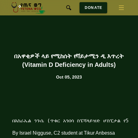
DONATE
በአዋቂዎች ላይ የሚከሰት የቫይታሚን ዲ እጥረት
(Vitamin D Deficiency in Adults)
Oct 05, 2023
በእስራኤል ንጉሴ (ጥቁር አንበሳ ስፔሻላይዝድ ሆስፒታል የ
5ኛ
ተ
By Israel Nigguse, C2 student at Tikur Anbessa