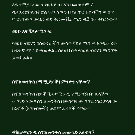
ላይ የሚያርፈውን የፀሐይ ብርሃን በመጠቀም 7-
ዳይሀድሮኮሌስትሮል የተባለውን በተፈጥሮ በቆዳችን ውስጥ
የሚገኘውን ውህድ ወደ ቅድመ ቪታሚን ዲ3 በመቀየር ነው።
ፀሀይ
እና
ቫይታሚን
ዲ
የፀሀይ ብርሃን በሰውነታችን ውስጥ ቫይታሚን ዲ አንዲመረት
ከፍተኛ ሚና ይጫወታል።
ሰለዚህ በቂ የፀሀይ ብርሃን ማግኘት
ይመከራል።
ሰፕልመንትስ
(
ማሟያዎች
)
ምንድን
ናቸው
?
ሰፕልመንትስ ሰዎች ቫይታሚን ዲ የሚያገኙበት ሌላኛው
መንገድ ነው። ሰፕልመንትስ በውስጣቸው ንጥረ ነገር ያላቸው
ክኒኖች (እንክብሎች) ወይም ፈሳሾች ናቸው።
የቫይታሚን
ዲ
ሰፕልመንትስ
መውሰድ
አለብኝ
?