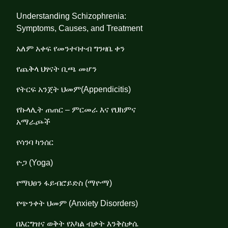
Understanding Schizophrenia:
Symptoms, Causes, and Treatment
አለም አቀፍ የመንተባተብ ግንዛቤ ቀን
የጨቅላ ህፃናት ቢጫ መሆን
የትርፍ አንጀት ህመም(Appendicitis)
የኩላሊት ጠጠር – ምርመራ እና የህክምና
አማራጮች
የሳንባ ካንሰር
ዮጋ (Yoga)
የማህፀን ፋይብሮይድስ (ማዮማ)
የጭንቀት ህመም (Anxiety Disorders)
በእርግዝና ወቅት የአካል ብቃት እንቅስቃሴ