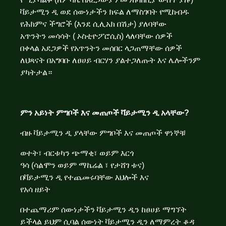
ቫይታሚን ዲ ወደ ሰውነታችን ክፍል ለማስገባት የሚከብዱ
የሕክምና ችግሮች (እንደ ሲሊአክ በሽታ) ያለባቸው
አጥንትን መሳሳት ( ኦስቲዮፖሮሲስ) ላለባቸው ሰዎች
በቀላል አደጋዎች የአጥንትን መሰበር ላጋጠማቸው ሰዎች
ለህጻናት በአግባቡ ለፀሀይ ብርሃን ያልተጋለጡት እና ሌሎችንም
ያካትታል።
ምን
አይነት
ምግቦች
እና
መጠጦች
ቫይታሚን
ዲ
አላቸው
?
ብዙ ቫይታሚን ዲ ያላቸው ምግቦች እና መጠጦች ዋነኞቹ
ወተት፣ ብርቱካን ጭማቂ፣ ወይም እርጎ
ዓሳ (ሳልሞን ወይም ማኬሬል ፣ የታሸገ ቱና)
በቫይታሚን ዲ የተጨመሩባቸው እህሎች እና
የአሳ ዘይት
በተጨማሪም ሰውነታችን ቫይታሚን ዲን ከፀሀይ ማግኘት
ይችላል ይህም ሲባል ሰውነት ቫይታሚን ዲን ለማምረት ቆዳ