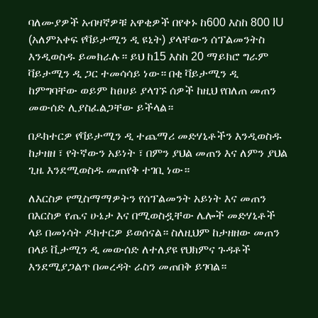
ባለሙያዎች አብዛኛዎቹ አዋቂዎች በየቀኑ ከ600 እስከ 800 IU
(አለምአቀፍ የቫይታሚን ዲ ዩኒት) ያላቸውን ሰፕልመንትስ
እንዲወስዱ ይመክራሉ። ይህ ከ15 እስከ 20 ማይክሮ ግራም
ቫይታሚን ዲ ጋር ተመሳሳይ ነው። በቂ ቫይታሚን ዲ
ከምግባቸው ወይም ከፀሀይ ያላገኙ ሰዎች ከዚህ የበለጠ መጠን
መውሰድ ሊያስፈልጋቸው ይችላል።
በዶክተርዎ የቫይታሚን ዲ ተጨማሪ መድሃኒቶችን እንዲወስዱ
ከታዘዘ ፣ የትኛውን አይነት ፣ በምን ያህል መጠን እና ለምን ያህል
ጊዜ እንደሚወስዱ መጠየቅ ተገቢ ነው።
ለእርስዎ የሚስማማዎትን የሰፕልመንት አይነት እና መጠን
በእርስዎ የጤና ሁኔታ እና በሚወስዷቸው ሌሎች መድሃኒቶች
ላይ በመነሳት ዶክተርዎ ይወሰናል። ስለዚህም ከታዘዘው መጠን
በላይ ቪታሚን ዲ መውሰድ ለተለያዩ የህክምና ጉዳቶች
እንደሚያጋልጥ በመረዳት ራስን መጠበቅ ይገባል።