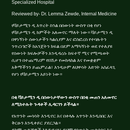
Specialized Hospital
Reviewed by- Dr. Lemma Zewde, Internal Medicine
የቫይታሚን ዲ እጥረት ስንል በሰውነት ውስጥ በቂ የሆነ
የቫይታሚን ዲ ክምችት አለመኖር ማለት ነው። ቫይታሚን ዲ
በዋነኝነት ሰውነታችን ካልሲየም እና ፎስፎረስ የተባሉትን
ንጥረነገሮች ከአንጀትን ክፍል በደም አማካኝነት ወደ የተለያዩ
የሰውነት ክፍሎቻችን እንዲዳረሱ ከፍተኛ ሚና የሚጫወት
ሲሆን በተጨማሪም የበሽታ የመከላከል እና የመቋቋም
አቅማችንን ይጨምራል፣ እንዲሁም ለህዋሳት እድገት አስፈላጊ
የሆነ የቫይታሚን አይነት ነው።
በቂ ቫይታሚን ዲ በሰውነታቸውን ውስጥ በበቂ መጠን አለመኖር
ለሚከተሉት ጉዳቶች ሊዳርገን ይችላል።
የአጥንት መሳሳት እንዲኖር እና በቀላሉ አጥንት እንዲሰበር እና
ቅርፁን እንዲቀይር ያደርጋል።
ደካማ ጡንቻዎች እንዲኖረን፣ ይህም የሰውነት መተሳሰር እና