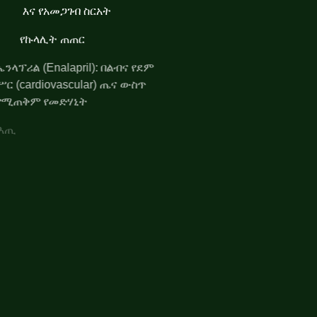
እና የአመጋገብ ስርአት
የኩላሊት ጠጠር
ኤንላፕሪል (Enalapril): በልብና የደም
ሥር (cardiovascular) ጤና ውስጥ
የሚጠቅም የመድሃኒት
የጭንቅላት እጢ