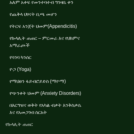
አለም አቀፍ የመንተባተብ ግንዛቤ ቀን
የጨቅላ ህፃናት ቢጫ መሆን
የትርፍ አንጀት ህመም(Appendicitis)
የኩላሊት ጠጠር – ምርመራ እና የህክምና
አማራጮች
የሳንባ ካንሰር
ዮጋ (Yoga)
የማህፀን ፋይብሮይድስ (ማዮማ)
የጭንቀት ህመም (Anxiety Disorders)
በእርግዝና ወቅት የአካል ብቃት እንቅስቃሴ
እና የአመጋገብ ስርአት
የኩላሊት ጠጠር