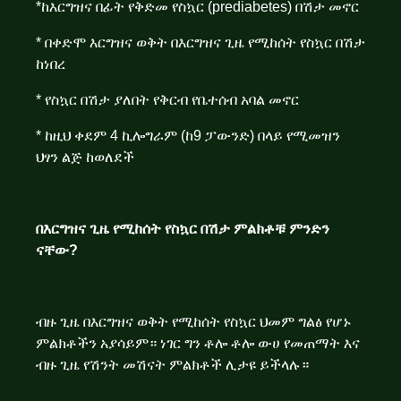
*ከእርግዝና በፊት የቅድመ የስኳር (prediabetes) በሽታ መኖር
* በቀድሞ እርግዝና ወቅት በእርግዝና ጊዜ የሚከሰት የስኳር በሽታ
ከነበረ
* የስኳር በሽታ ያለበት የቅርብ የቤተሰብ አባል መኖር
* ከዚህ ቀደም 4 ኪሎግራም (ከ9 ፓውንድ) በላይ የሚመዝን
ህፃን ልጅ ከወለደች
በእርግዝና ጊዜ የሚከሰት የስኳር በሽታ ምልክቶቹ ምንድን
ናቸው?
ብዙ ጊዜ በእርግዝና ወቅት የሚከሰት የስኳር ህመም ግልፅ የሆኑ
ምልክቶችን አያሳይም። ነገር ግን ቶሎ ቶሎ ውሀ የመጠማት እና
ብዙ ጊዜ የሽንት መሽናት ምልክቶች ሊታዩ ይችላሉ።