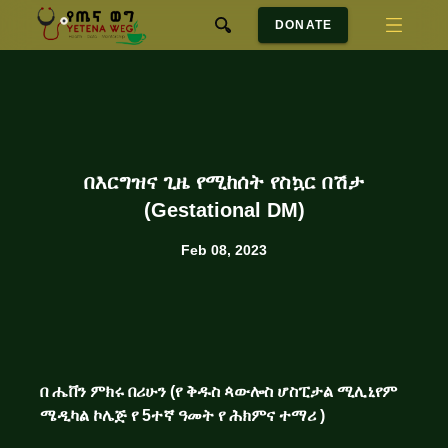
DONATE
በእርግዝና ጊዜ የሚከሰት የስኳር በሽታ
(Gestational DM)
Feb 08, 2023
በ ሔቨን ምክሩ በሪሁን (የ ቅዱስ ጳውሎስ ሆስፒታል ሚሊኒየም
ሜዲካል ኮሌጅ የ 5ተኛ ዓመት የ ሕክምና ተማሪ )