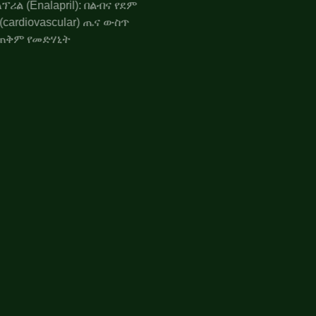
ኤንላፕሪል (Enalapril): በልብና የደም
ሥር (cardiovascular) ጤና ውስጥ
የሚጠቅም የመድሃኒት
የጭንቅላት እጢ