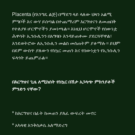
Placenta (የእንግዴ ልጅ) በማደግ ላይ ላለው ህጻን አልሚ
ምግቦች እና ውሃ ይሰጣል በተጨማሪም እርግዝናን ለመጠበቅ
የተለያዩ ሆርሞኖችን ያመነጫል። እነዚህ ሆርሞኖች የሰውነቷ
ሕዋሳት ኢንሱሊንን በአግባቡ እንዳይጠቀሙ ያደርጓቸዋል፣
እንደወትሮው ለኢንሱሊን መልስ መስጠትም ያቆማሉ። ይህም
በደም ውስጥ ያለውን የስኳር መጠን እና የሰውነቷን የኢንሱሊን
ፍላጎት ይጨምራል።
በእርግዝና ጊዜ ለሚከሰት የስኳር በሽታ አጋላጭ ምክንያቶች
ምንድን ናቸው?
* ከእርግዝና በፊት ከመጠን ያለፈ ውፍረት መኖር
* አካላዊ እንቅስቃሴ አለማድረግ