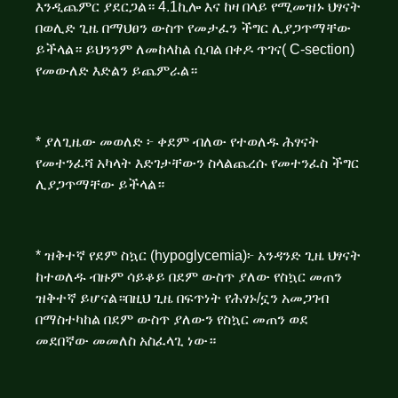
እንዲጨምር ያደርጋል። 4.1ኪሎ እና ከዛ በላይ የሚመዝኑ ህፃናት
በወሊድ ጊዜ በማህፀን ውስጥ የመታፈን ችግር ሊያጋጥማቸው
ይችላል። ይህንንም ለመከላከል ሲባል በቀዶ ጥገና( C-section)
የመውለድ እድልን ይጨምራል።
* ያለጊዜው መወለድ ፦ ቀደም ብለው የተወለዱ ሕፃናት
የመተንፈሻ አካላት እድገታቸውን ስላልጨረሱ የመተንፈስ ችግር
ሊያጋጥማቸው ይችላል።
* ዝቅተኛ የደም ስኳር (hypoglycemia)፦ አንዳንድ ጊዜ ህፃናት
ከተወለዱ ብዙም ሳይቆይ በደም ውስጥ ያለው የስኳር መጠን
ዝቅተኛ ይሆናል።በዚህ ጊዜ በፍጥነት የሕፃኑ/ኗን አመጋገብ
በማስተካከል በደም ውስጥ ያለውን የስኳር መጠን ወደ
መደበኛው መመለስ አስፈላጊ ነው።