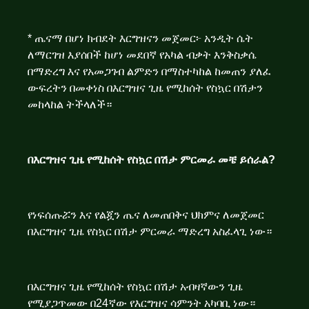
* ጤናማ በሆነ ክብደት እርግዝናን መጀመር፦ አንዲት ሴት
ለማርገዝ እያሰበች ከሆነ መደበኛ የአካል ብቃት እንቅስቃሴ
በማድረግ እና የአመጋገብ ልምድን በማስተካከል ከመጠን ያለፈ
ውፍረትን በመቀነስ በእርግዝና ጊዜ የሚከሰት የስኳር በሽታን
መከላከል ትችላለች።
በእርግዝና ጊዜ የሚከሰት የስኳር በሽታ ምርመራ መቼ ይሰራል?
የነፍሰጡሯን እና የልጇን ጤና ለመጠበቅና ህክምና ለመጀመር
በእርግዝና ጊዜ የስኳር በሽታ ምርመራ ማድረግ አስፈላጊ ነው።
በእርግዝና ጊዜ የሚከሰት የስኳር በሽታ አብዛኛውን ጊዜ
የሚያጋጥመው በ24ኛው የእርግዝና ሳምንት አካባቢ ነው።