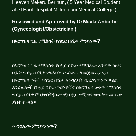
Heaven Mekeru Berihun, ( 5 Year Medical Student
at St.Paul Hospital Millennium Medical College )
Reviewed and Approved by Dr.Misikr Anberbir
(Gynecologist/Obstetrician )
በእርግዝና ጊዜ የሚከሰት የስኳር በሽታ ምንድነው?
በእርግዝና ጊዜ የሚከሰት የስኳር በሽታ የሚባለው አንዲት ከዚህ
በፊት የስኳር በሽታ የሌለባት ነፍሰጡር ለመጀመሪያ ጊዜ
በእርግዝና ወቅት የስኳር በሽታ እንዳለባት ሲረጋገጥ ነው። ልክ
እንደሌሎች የስኳር በሽታ ዓይነቶች፣ በእርግዝና ወቅት የሚከሰት
የስኳር በሽታም ህዋሶች(ሴሎች) ስኳር የሚጠቀሙበትን መንገድ
ያስተጓጉላል።
መንስኤው ምንድን ነው?