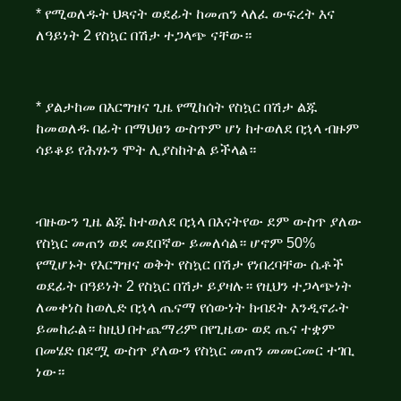
* የሚወለዱት ህጻናት ወደፊት ከመጠን ላለፈ ውፍረት እና
ለዓይነት 2 የስኳር በሽታ ተጋላጭ ናቸው።
* ያልታከመ በእርግዝና ጊዜ የሚከሰት የስኳር በሽታ ልጁ
ከመወለዱ በፊት በማህፀን ውስጥም ሆነ ከተወለደ በኋላ ብዙም
ሳይቆይ የሕፃኑን ሞት ሊያስከትል ይችላል።
ብዙውን ጊዜ ልጁ ከተወለደ በኋላ በእናትየው ደም ውስጥ ያለው
የስኳር መጠን ወደ መደበኛው ይመለሳል። ሆኖም 50%
የሚሆኑት የእርግዝና ወቅት የስኳር በሽታ የነበረባቸው ሴቶች
ወደፊት በዓይነት 2 የስኳር በሽታ ይያዛሉ። የዚህን ተጋላጭነት
ለመቀነስ ከወሊድ በኋላ ጤናማ የሰውነት ክብደት እንዲኖራት
ይመከራል። ከዚህ በተጨማሪም በየጊዜው ወደ ጤና ተቋም
በመሄድ በደሟ ውስጥ ያለውን የስኳር መጠን መመርመር ተገቢ
ነው።