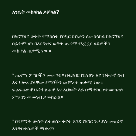
እንዴት መከላከል ይቻላል?
በእርግዝና ወቅት የሚከሰት የስኳር በሽታን ለመከላከል ከእርግዝና
በፊትም ሆነ በእርግዝና ወቅት ጤናማ የአኗኗር ዘዴዎችን
መከተል ጠቃሚ ነው።
* ጤናማ ምግቦችን መመገብ። በፋይበር የበለፀጉ እና ዝቅተኛ ስብ
እና ካሎሪ ያላቸው ምግቦችን መምረጥ ጠቃሚ ነው።
ፍራፍሬዎች፣አትክልቶች እና እህሎች ላይ በማተኮር የተመጣጠነ
ምግብን መመገብ ይመከራል።
* በሳምንት ውስጥ ለተወሰኑ ቀናት እንደ የእግር ጉዞ ያሉ መጠነኛ
እንቅስቃሴዎች ማድረግ