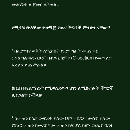
መድሃኒት ሊጀመር ይችላል።
የሚያስከትላቸው ተዛማጅ የጤና ችግሮች ምንድን ናቸው?
* በእርግዝና ወቅት ለሚከሰት የደም ግፊት መጨመር
ያጋልጣል።እንዲሁም በቀዶ ህክምና (C-section) የመውለድ
እድልን ይጨምራል።
ከዚህ በተጨማሪም የሚወለደውን ህፃን ለሚከተሉት ችግሮች
ሊያጋልጥ ይችላል፦
* ከመጠን በላይ ውፍረት ያለው ህፃን ፦ በደም ውስጥ ያለው
የስኳር መጠን ከመደበኛው መጠን ከፍ ያለ ከሆነ የልጁ ክብደት