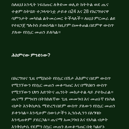
ስለዚህ አንዲት ነፍሰጡር ለቅድመ ወሊድ ክትትል ወደ ጤና
ተቋም ስትሄድ ተጋላጭነቷ ታይቶ በ24 እና 28 የእርግዝናዋ
ሳምንታት መካከል ልትመረመር ትችላለች። ለዚህ ምርመራ ልዩ
የተዘጋጀ ግሉኮስ ይወሰዳል። ከዚያም በመቀጠል በደምዋ ውስጥ
ያለው የስኳር መጠን ይለካል።
ሕክምናው ምንድነው
?
በእርግዝና ጊዜ የሚከሰት የስኳር በሽታ ሕክምና በደም ውስጥ
የሚገኘውን የስኳር መጠን መቆጣጠር እና በማህፀን ውስጥ
የሚገኘውን ህፃን እድገትና ጤንነት መከታተል ላይ ያተኩራል።
ጤናማ ምግብን በትክክለኛው ጊዜ መመገብ እና መጠነኛ የአካል
ብቃት እንቅስቃሴ ማድረግ በደም ውስጥ ያለውን የስኳር መጠን
ይቀንሳል። እንዲሁም ሰውነታችን ኢንሱሊንን በአግባቡ
እንዲጠቀም ያደርጋል። ጤናማ አመጋገብ እና የአካል ብቃት
እንቅስቃሴ የደምን ስኳር መጠን ለመቆጣጠር በቂ ካልሆኑ