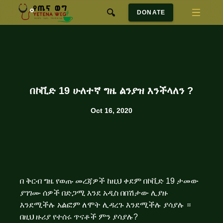
DONATE
በኮቪድ 19 ሁለተኛ ግዜ ልንያዝ እንችላለን ?
Oct 16, 2020
በ ቅርብ ግዜ የወጡ መረጃዎች ከዚህ ቀደም በኮቪድ 19 ታመው
ያገገሙ ሰዎች በድጋሚ እንደ አዲስ በበሽታው ሊያዙ
እንደሚችሉ አልፎም ለሞት ሊዳረጉ እንደሚችሉ ያሳያሉ ።
በዚህ ዙሪያ የተሰሩ ጥናቶች ምን ያሳያሉ?