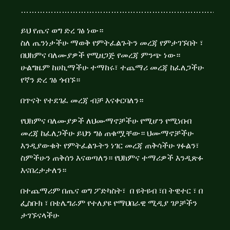
……………………………………………………………………
ይህ የጤና ወግ ድረ ገፅ ነው።
ስለ ጤንነታችሁ ማወቅ የምትፈልጉትን መረጃ የምታገኙበት ፣
በህክምና ባለሙያዎች የሚዘጋጅ የመረጃ ምንጭ ነው።
ሁልግዜም ከሀኪማችሁ ተማከሩ፣ ተጨማሪ መረጃ ከፈለጋችሁ
የኛን ድረ ገፅ ጎብኙ።
በጥናት የተደገፈ መረጃ ብቻ እናቀርባለን።
የህክምና ባለሙያዎች ለህሙማኖቻችሁ የሚሆን የሚነበብ
መረጃ ከፈለጋችሁ ይህን ግፅ ጠቁሟቸው። ህሙማኖቻችሁ
እንዲያውቁት የምትፈልጉትን ነገር መረጃ ጠቅሳችሁ ፃፉልን፣
ስምችሁን ጠቅሰን እናወጣለን። የህክምና ተማሪዎች እንዲጽፉ
እናበረታታለን።
በተጨማሪም
በጤና ወግ ፖድካስት
፣
በ ዩትዩብ
፣
በ ትዊተር
፣
በ
ፌስቡክ
፣
በቴሌግራም
የተለያዩ የማህበራዊ ሚዲያ ገፆቻችን
ታገኙናላችሁ