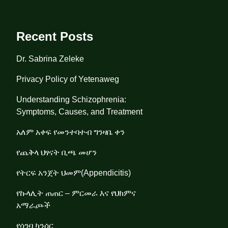
Recent Posts
Dr. Sabrina Zeleke
Privacy Policy of Yetenaweg
Understanding Schizophrenia:
Symptoms, Causes, and Treatment
አለም አቀፍ የመንተባተብ ግንዛቤ ቀን
የጨቅላ ህፃናት ቢጫ መሆን
የትርፍ አንጀት ህመም(Appendicitis)
የኩላሊት ጠጠር – ምርመራ እና የህክምና
አማራጮች
የሳንባ ካንሰር