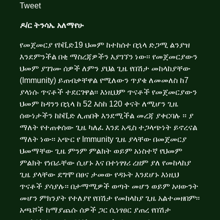
Tweet
ዶ/ር ትንሳኤ አለማየሁ
የመጀመርያ የኮቪድ19 ህመም ከተከሰተ በኋላ ድጋሚ ልንያዝ
እንደምንችል በቂ ማስረጃዎችን እያገኘን ነው፡፡ የመጀመርያውን
ህመም ያገገሙ ሰዎች ለምን ያህል ጊዜ የበሽታ መከላከያቸው
(Immunity) ይጠብቃቸዋል የሚለውን ጥያቄ ለመመለስ ከ7
ያላነሱ ጥናቶች ተደርገዋል፡፡
እነዚህም ጥናቶች የመጀመርያውን
ህመም ከዳንን በኋላ ከ 52 እስከ 120 ቀናት ለሚሆን ጊዜ
ሰውነታችን ከኮቪድ ሊጠበቅ እንደሚችል መረጃ ያቀርባሉ
፡፡ ያ
ማለት የተጠቀሰው ጊዜ ካለፈ እንደ አዲስ ተጋላጭነት ይኖረናል
ማለት ነው፡፡ አጭር የ Immunity ጊዜ ያላቸው በመጀመርያ
ህመማቸው ጊዜ ምንም ምልክት ወይም አነስተኛ የህመም
ምልክት የነበራቸው ሲሆኑ እና በተነፃፃሪ ረዘም ያለ የመከላከያ
ጊዜ ያላቸው ደግሞ በፀና ታመው የዳኑት እንደሆኑ እነዚህ
ጥናቶች ያሳያሉ፡፡ በታማሚዎች ወጣት መሆን ወይም አዛውንት
መሆን ምክንያት የተለያየ የበሽታ የመከላከያ ጊዜ አልተመዘበም፡፡
አጫሾች ከማያጨሱ ሰዎች ጋር ሲነፃፀር ያጠረ የበሽታ