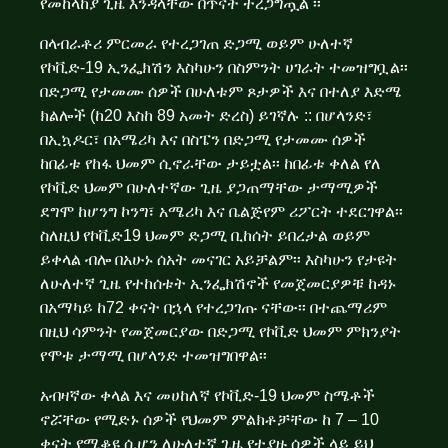
የመከላከያ ጊዜ እንዳላቸው በጥናት ተረጋግጧል
፡፡
በላብራቶሪ ምርመራ የተረጋገጠ ድጋሚ ወይም ሁለተኛ
የኮቪድ-19 ኢንፌክሽን እስካሁን በስምንት ሀገራት ተመዝግቧል፡፡
በድጋሚ የታመሙ ሰዎች በሁለቱም ጾታዎች እና በተለያ እድሜ
ክልሎች (ከ20 እስከ 89 አመት ድረስ) ይገኛሉ :: በሆላንድ፣
በኢኳዶር፣ በአሜሪካ እና በስፔን በድጋሚ የታመሙ ሰዎች
ከበፊቱ የከፋ ህመም ሲኖራቸው ታይቷል፡፡ ከበፊቱ ቀለል የለ
የኮቪድ ህመም በሁለተኛው ጊዜ ያጋጠማቸው ታማሚዎች
ደግሞ ከሆንግ ኮንግ፣ አሜሪካ እና ቤልጅየም ሪፖርት ተደርገዋል፡፡
ስለዚህ የኮቪድ19 ህመም ድጋሚ ቢከሰት ይበረታል ወይም
ይቀላል ብሎ በአሁኑ ሰአት መናገር አይቻልም፡፡ እስካሁን የታዩት
ለሁለተኛ ጊዜ የተከሰቱት ኢንፌክሽኖች የመጀመርያዎቹ ከዳኑ
በአማካይ ከ72 ቀናት በኋላ የተረጋገጡ ናቸው፡፡
በተጨማሪም
በዚህ ሳምንት የመጀመርያው በድጋሚ የኮቪድ ህመም ምክንያት
የሞቱ ታማሚ በሆላንድ ተመዝግበዋል፡፡
አብዛኛው ቀላል እና መሀከለኛ የኮቪድ-19 ህመም ስሜቶች
ኖሯቸው የሚድኑ ሰዎች የህመም ምልክቶቻቸው ከ 7 – 10
ቀናት የሚቆዩ ሲሆን ለሁለተኛ ጊዜ የተያዙ ሰዎች ላይ ይህ