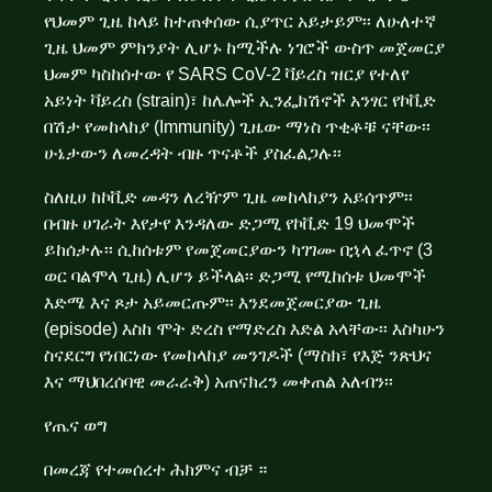
የህመም ጊዜ ከላይ ከተጠቀሰው ሲያጥር አይታይም፡፡ ለሁለተኛ
ጊዜ ህመም ምክንያት ሊሆኑ ከሚችሉ ነገሮች ውስጥ መጀመርያ
ህመም ካስከሰተው የ SARS CoV-2 ቫይረስ ዝርያ የተለየ
አይነት ቫይረስ (strain)፣ ከሌሎች ኢንፌክሽኖች አንፃር የኮቪድ
በሽታ የመከላከያ (Immunity) ጊዜው ማነስ ጥቂቶቹ ናቸው፡፡
ሁኔታውን ለመረዳት ብዙ ጥናቶች ያስፈልጋሉ፡፡
ስለዚሀ ከኮቪድ መዳን ለረዥም ጊዜ መከላከያን አይሰጥም፡፡
በብዙ ሀገራት እየታየ እንዳለው ድጋሚ የኮቪድ 19 ህመሞች
ይከሰታሉ፡፡ ሲከሰቱም የመጀመርያውን ካገገሙ በኋላ ፈጥኖ (3
ወር ባልሞላ ጊዜ) ሊሆን ይችላል፡፡ ድጋሚ የሚከሰቱ ህመሞች
እድሜ እና ጾታ አይመርጡም፡፡ እንደመጀመርያው ጊዜ
(episode) እስከ ሞት ድረስ የማድረስ እድል አላቸው፡፡ እስካሁን
ስናደርግ የነበርነው የመከላከያ መንገዶች (ማስክ፣ የእጅ ንጽህና
እና ማህበረሰባዊ መራራቅ) አጠናክረን መቀጠል አለብን፡፡
የጤና ወግ
በመረጃ የተመሰረተ ሕክምና ብቻ ።