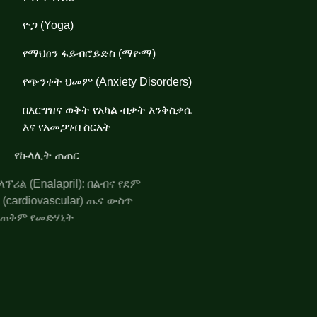
ዮጋ (Yoga)
የማህፀን ፋይብሮይድስ (ማዮማ)
የጭንቀት ህመም (Anxiety Disorders)
በእርግዝና ወቅት የአካል ብቃት እንቅስቃሴ
እና የአመጋገብ ስርአት
የኩላሊት ጠጠር
ኤንላፕሪል (Enalapril): በልብና የደም
ሥር (cardiovascular) ጤና ውስጥ
የሚጠቅም የመድሃኒት
የጭንቅላት እጢ