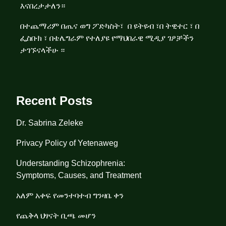
እናበረታታለን።
በተጨማሪም
በጤና ወግ ፖድካስት
፣
በ ዩትዩብ
፣
በ ትዊተር
፣
በ
ፌስቡክ
፣
በቴሌግራም
የተለያዩ የማህበራዊ ሚዲያ ገፆቻችን
ታገኙናላችሁ ።
Recent Posts
Dr. Sabrina Zeleke
Privacy Policy of Yetenaweg
Understanding Schizophrenia:
Symptoms, Causes, and Treatment
አለም አቀፍ የመንተባተብ ግንዛቤ ቀን
የጨቅላ ህፃናት ቢጫ መሆን