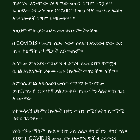
ጥቃማት እንዳየነው የታካሚው ቁጠር በጣም ቀንሷል።
አብዛኛው ትኩረት ወደ COVID19 ወረርሽኝ መሆኑ ሌሎቹን
አገልግሎቶች በጣም ያዳክመዋል።።
ለዚህም ምክንያት ብለን መጥቀስ የምንችላቸው
በ COVID19 የመያዝ ስጋት ነው፡፡ ስለዚህ እንደወትሮው ወደ
ጤና ተቋማት ታካሚዎች አይመጡም።
ሌላኛው ምክንያት የህክምና ተቋማት ለወረርሽኝ ዥግጅት
ሲባል አገልግሎት ያቆሙ ብዙ ክፍሎች መኖራቸው ናቸው፡፡
ለምሳሌ ያህል አዲስአበባ ውስጥ የሚገኙ አብዣኛው
ሆስፒታሎች ድንገተኛ ያልሆኑ ቀዶ ጥገናዎችን ላልተወሰነ ጊዜ
አቁመዋል፡፡
የተመላላሽ ህክምና ክፍሎች በቀን ውስጥ የሚያዩትን የታማሚ
ቁጥር ገድበዋል።
የአስተኝቶ ማከም ክፍል ውስጥ ያሉ አልጋ ቁጥሮችን ቀንሰዋል።
ይህም ከ COVID19 ውጪ ያሉ ህመምተኞች ተጋላጭነት