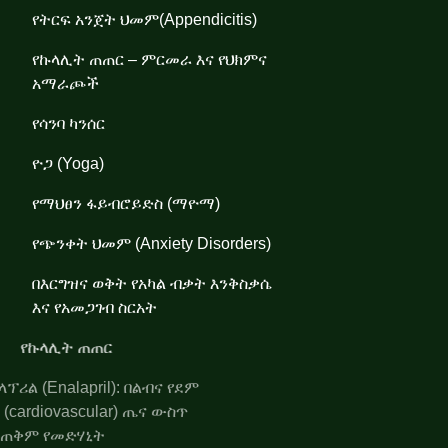
የትርፍ አንጀት ህመም(Appendicitis)
የኩላሊት ጠጠር – ምርመራ እና የህክምና
አማራጮች
የሳንባ ካንሰር
ዮጋ (Yoga)
የማህፀን ፋይብሮይድስ (ማዮማ)
የጭንቀት ህመም (Anxiety Disorders)
በእርግዝና ወቅት የአካል ብቃት እንቅስቃሴ
እና የአመጋገብ ስርአት
የኩላሊት ጠጠር
ኤንላፕሪል (Enalapril): በልብና የደም
ሥር (cardiovascular) ጤና ውስጥ
የሚጠቅም የመድሃኒት