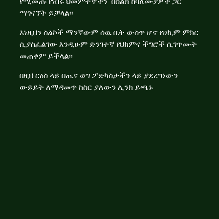
የሚመጡ የነበሩ ህመምተኞችን በስልክ ከባለሙያዎች ጋር
ማገናኘት ይቻላል፡፡
እነዚህን ስልኮች ማንኛውም ሰዉ ቤት ውስጥ ሆኖ የሀኪም ምክር
ሲያስፈልገው እንዲሁም ድንገተኛ የህክምና ችግሮች ሲገጥሙት
መጠቀም ይችላል፡፡
በዚህ ርዕስ ላይ በጤና ወግ ፖድካስታችን ላይ ያደረግነውን
ውይይት ለማዳመጥ ከስር ያለውን ሊንክ ይጫኑ