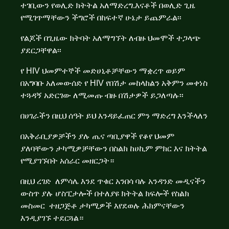
ተገቢውን የወሊድ ክትትል አለማድረግ.እናቶች በወሊድ ጊዜ
የሚገጥማቸውን ችግሮች በከፍተኛ ሁኔታ ይጨምራል፡፡
የልጆች በጊዜው ክትባት አለማግኘት ለብዙ ህመሞች ተጋላጭ
ያደርጋቸዋል፡፡
የ HIV ህመምተኞች መድሀኒቶቻቸውን ማቋረጥ ወይም
በአግባቡ አለመውሰድ የ HIV የበሽታ መከላከልን አቅምን መቀነስ
ተጓዳኝ አድርገው ለሚመጡ ብዙ በሽታዎች ይጋለጣሉ፡፡
በሀገራችን በዚህ ሰዓት ይህ እንዳይፈጠር ምን ማድረግ እንችላለን
በአቅራቢያዎቻችን ያሉ ጤና ጣቢያዋች የቆየ ህመም
ያለባቸውን ታካሚዎቻቸውን በስልክ ከሀኪም ምክር እና ክትትል
የሚያገኙበት አሰራር መዘርጋት።
በዚህ ረገድ ለምሳሌ እንደ ጥቁር አንበሳ ባሉ አንዳንድ መዲናችን
ውስጥ ያሉ ሆስፒታሎች በተለያዩ ክትትል ክፍሎች የስልክ
መስመር ተዘጋጅቶ ታካሚዎች እየደወሉ ሕክምናቸውን
እንዲያገኙ ተደርጓል።