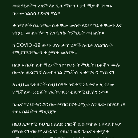
መድኃኒቶችን ረዘም ላለ ጊዜ ማዘዝ ፣ ታካሚዎች በየወሩ
ከመመላልለስ ያድናቸዋል።
ታካሚዎች በራሳቸው ቤታቸው ውስጥ የደም ግፊታቸውን እና
የስኳር መጠናቸውን እንዲለኩ ትምህርት መስጠት።
ከ COVID -19 ውጭ ያሉ ታካሚዎች ለብቻ አገልግሎት
የሚያገኙባቸውን ተቋማት መለየት።
በአሁኑ ሰዐት ለተማሪዎች ዝግ የሆኑ ትምህርት ቤቶችን ሙሉ
በሙሉ ወረርሽኝ ለመከላከል የሚችሉ ተቋማትን ማድረግ
ለነዚህ መፍትሄዎች በዚህ ሰዓት ከፍተኛ አስተዋጾ ሊኖረው
የሚችለው ድርጅት የኢትዮጲያ ቴሌኮሚኒኬሽን ነው፡፡
ከጤና ሚኒስቴር ጋር በመተባበር በየተቋሟቱ ለጊዜው ከክፍያ ነጻ
የሆኑ ስልኮችን ማዘጋጀት
በዚህ አጋጣሚ ይህ ጊዜ አልፎ ነገሮች ሲስተካከሉ በቀላል ክፍያ
በማድረግ ብዙም አስፈላጊ ሳይሆን ወደ በጤና ተቋሟት