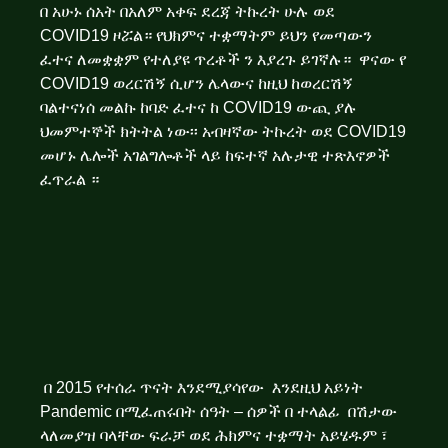
በ አሁኑ ሰአት በአለም አቀፍ ደረጃ ትኩረት ሁሉ ወደ
COVID19 ዞሯል። የህክምና ተቋማትም ይህን የመጣውን
ፈተና ለመቋቋም የተለያዩ ጥረቶች ን እያረጉ ይገኛሉ። ዋናው የ
COVID19 ወረርሽኝ ሲሆን ሌላውና ከዚህ ከወረርሽኝ
ባልተናነሰ መልኩ ከባድ ፈተና ከ COVID19 ውጪ ያሉ
ህመምተኞች ክትትል ነው፡፡ አብዛኛው ትኩረት ወደ COVID19
መሆኑ ሌሎች አገልግሎቶች ላይ ከፍተኛ አሉታዊ ተጽእኖዎች
ፈጥራል ።
በ 2015 የተሰራ ጥናት እንደሚያሳየው
እንደዚህ አይነት
Pandemic በሚፈጠሩበት ሰዓት – ሰዎች በ ተላልፊ በሽታው
ላለመያዝ ባላቸው ፍራቻ ወደ ሕክምና ተቋማት አይሄዱም ፣