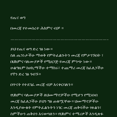
የጤና ወግ
በመረጃ የተመሰረተ ሕክምና ብቻ ።
……………………………………………………………………
ይህ የጤና ወግ ድረ ገፅ ነው።
ስለ ጤንነታችሁ ማወቅ የምትፈልጉትን መረጃ የምታገኙበት ፣
በህክምና ባለሙያዎች የሚዘጋጅ የመረጃ ምንጭ ነው።
ሁልግዜም ከሀኪማችሁ ተማከሩ፣ ተጨማሪ መረጃ ከፈለጋችሁ
የኛን ድረ ገፅ ጎብኙ።
በጥናት የተደገፈ መረጃ ብቻ እናቀርባለን።
የህክምና ባለሙያዎች ለህሙማኖቻችሁ የሚሆን የሚነበብ
መረጃ ከፈለጋችሁ ይህን ግፅ ጠቁሟቸው። ህሙማኖቻችሁ
እንዲያውቁት የምትፈልጉትን ነገር መረጃ ጠቅሳችሁ ፃፉልን፣
ስምችሁን ጠቅሰን እናወጣለን። የህክምና ተማሪዎች እንዲጽፉ