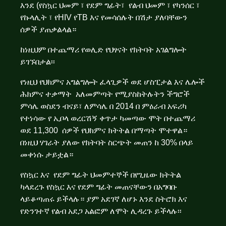
እንደ (የስኳር ህመም ፣ የደም ግፊት፣ የልብ ህመም ፣ የካንሰር ፣
የኩላሊት ፣ የHIV የTB እና የመሳሰሉት በሽታ ያለባቸውን
ሰዎች ያጠቃልላል።
ከነዚህም በተጨማሪ የወሊድ የህፃናት የክትባት አገልግሎት
ይገኙበታል፡፡
የነዚህ የህክምና አግልግሎት ፈላጊዎች ወደ ሆስፒታል እና ሌሎች
ሕክምና ተቃማት አለመምጣት የሚያስከትሉትን ችግሮች
ምሳሌ ወስደን ብናይ፣
ለምሳሌ በ 2014 በ ምዕራብ አፍሪካ
የተነሳው የ ኢቦላ ወረርሽኝ
ቀጥታ ካመጣው ሞት በተጨማሪ
ወደ 11,300 ሰዎች የህክምና ክትትል በማጣት ሞተዋል።
በነዚህ ሃገራት ያለው የክትባት ስርጭት መጠን ከ 30% በላይ
መቀነሱ
ታይቷል።
የስኳር እና የደም ግፊት ህመምተኞች በየጊዜው ክትትል
ካላደረጉ የስኳር እና የደም ግፊት መጠናቸውን በአግባቡ
ላይቆጣጠሩ ይችላሉ። ያም አደገኛ ለሆኑ እንደ ስትሮክ እና
የድንገተኛ የልብ አደጋ አልፎም ለሞት ሊዳረጉ ይችላሉ፡፡