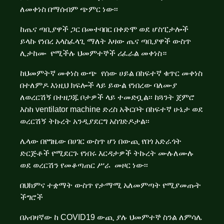
ለመቀነስ በማሰብም ጭምር ነው፡፡
ከጤና ጣቢያዋች ጋር በመተባበር በቀድሞ ወደ ሆስፒታሎች
ይላኩ የነበረ አላስፈላጊ ማለት እዛው ጤና ጣቢያዋች ውስጥ
ሊታከሙ የሚችሉ ህመምተኞች ሪፈራል መቀነስ።
ከህመምትኛ መቀነስ ውጭ የሰው ሀይል በከፍተኛ ቁጥር መቀነስ
በተለምዶ እነዚህ ክፍሎች ላይ ይውል የነበረው ባለሙያ
ለወረርሽኝ በተዘጋጁ ቦታዎች ላይ ተመድቧል፡፡ ከጓንት ጀምሮ
እስከ ventilator machine ድረስ አቅርቦት በከፍተኛ ሁኔታ ወደ
ወረርሽኝ ትኩረት አንዲያደርግ አስገድዶታል፡፡
ሌላው በየግዜው በሀገር ውስጥ ሆነ በውጪ የበጎ አድራጎት
ድርጅቶች የሚደርጉ የነበሩ እርዳታዎች ትኩረት ሙሉለሙሉ
ወደ ወረርሽን የመቆጣጠር ሥራ መዞር ነው፡፡
በህክምና ተቋማት ውስጥ የታማሚ አለመምጣት የሚያመጡት
ችግሮች
በአብዛኛው ከ COVID19 ውጪ ያሉ ህመምተኞ ስንል ለምሳሌ