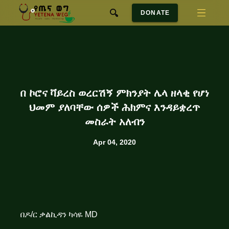
DONATE
በ ኮሮና ቫይረስ ወረርሽኝ ምክንያት ሌላ ዘላቂ የሆነ
ህመም ያለባቸው ሰዎች ሕክምና እንዳይቋረጥ
መስራት አለብን
Apr 04, 2020
በዶ/ር ቃልኪዳን ካሳዬ MD