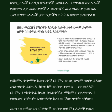
ሆስፒታሎች በአዲስ በሽተኞች ይጣበባሉ ፣ የገንዘብ እና ሌሎች
የህክምና ዕቃ መሳሪያዎች ለ ወረርሽኝ መቆጣጠሪያ ይውላሉ
-ይሄ ደግሞ የሌሎች ታካሚዎችን ክትትል በጣም ይጎዳዋል።
የህክምና ተቋማት ከድንገተኛ ህክምና ውጪ በጣም ብዛት ያለው
አገልግሎት ይሰጣሉ ከነዚህም ውስጥ በጥቂቱ – የተመላላሽ
ህክምና ፣ የክትትል ክፍል ፣የአስተኝቶ ማከም ፣ የቀዶጥገና ፣
የወሊድ፣ የክትባት አገልግሎት ከአብዣኛው ጥቂት ናቸው።
አሁን ባብዛኛው ሆስፒታሎች ውስጥ ወይም በሌሎች የጤና