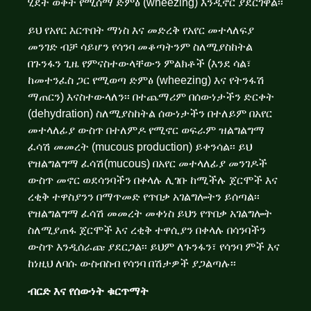
ሂደት ወቅት የሚሰማ ድምፅ (wheezing) እንዲኖር ያደርገዋል፡፡
ይህ የአየር እርጥበት ማነስ እና መድረቅ የአየር መተላለፍያ
መንገድ ብቻ ሳይሆን የሳንባ መቆጣትንም ስለሚያስከትል
በጉንፋን ጊዜ የምናስተውላቸውን ምልክቶች (እንደ ሳል፣
ከመተንፈስ ጋር የሚወጣ ድምፅ (wheezing) እና የትንፋሽ
ማጠርን) እናስተውላለን፡፡ በተጨማሪም በሰውነታችን ድርቀት
(dehydration) ስለሚያስከትል ሰውነታችን በተለይም በአየር
መተላለፊያ ውስጥ በተለምዶ የሚኖር ወፍራም ዝልግልግማ
ፈሳሽ መመረት (mucous production) ይቀንሳል፡፡ ይህ
የዝልግልግማ ፈሳሽ(mucous) በአየር መተላለፊያ መንገዶች
ውስጥ መኖር ወደሳንባችን በቀላሉ ሊገቡ ከሚችሉ ጀርሞች እና
ረቂቅ ተዋስያንን በማጥመድ የጥበቃ አገልግሎትን ይሰጣል፡፡
የዝልግልግማ ፈሳሽ መመረት መቀነስ ይህን የጥበቃ አገልግሎት
ስለሚያጠፋ ጀርሞች እና ረቂቅ ተዋሲያን በቀላሉ በሳንባችን
ውስጥ እንዲሰራጩ ያደርጋል፡፡ ይህም ለጉንፋን፣ የሳንባ ምች እና
ከነዚህ ለባሱ ውስብስብ የሳንባ በሽታዎች ያጋልጣሉ፡፡
ብርድ እና የሰውነት ቁርጥማት