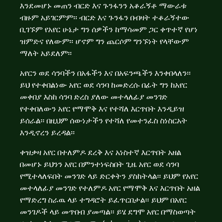
እንደመሆኑ መጠን ብርድ እና ጉንፋንን አቆራኝቶ ማውራቱ
ብዙም አይገርምም፡፡ ብርድ እና ጉንፋን በብዛት ተቆራኝተው
ቢገኙም የአየር ሁኔታ ግን ሰዎችን ከማሳመም ጋር ቀጥተኛ የሆነ
ዝምድና የለውም፡፡ ሆኖም ግን ጨርሶም ግንኙነት የላቸውም
ማለት አይደለም፡፡
አየርን ወደ ሳንባችን በአፋችን እና በአፍንጫችን እንቀበላለን፡፡
ይህ የተቀበልነው አየር ወደ ሳንባ ከመድረሱ በፊት ግን ከአየር
መቀበያ እስከ ሳንባ ድረስ ያለው መተላለፊያ መንገድ
የተቀበለውን አየር የማሞቅ እና የተሻለ እርጥበት እንዲይዝ
ይሰራል፡፡ በዚህም ሰውነታችን የተሻለ የመተንፈስ ስነስርአት
እንዲኖረን ይረዳል፡፡
ቀዝቃዛ አየር በተለምዶ ደረቅ እና አነስተኛ እርጥበት አዘል
በመሆኑ ይህንን አየር በምንተነፍስበት ጊዜ አየር ወደ ሳንባ
የሚተላለፍበት መንገድ ላይ ድርቀትን ያስከትላል፡፡ ይህም የአየር
መተላለፊያ መንገድ የተለምዶ አየር የማሞቅ እና እርጥበት አዘል
የማድረግ ስራዉ ላይ ተግዳሮት ይፈጥርበታል፡፡ ይህም በአየር
መንገዶች ላይ መጥበብ ያመጣል፡፡ ይሄ ደግሞ አየር በማስወጣት