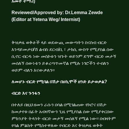
አመት ተማሪ)
Reviewed/Approved by: Dr.Lemma Zewde
(Editor at Yetena Weg/ Internist)
ቅዝቃዜ ወቅቶች ላይ ወደውጪ መውጣትን ስናስብ ብርድ
እንዳይመታህ/ሽ ልብስ ደርብ/ቢ ፣ ታክሲ ውስጥ የሚያስል ሰው
ሲኖር ብርዱ ነው መስኮቱን ዝጉት ወይንም ደግሞ ብርድ መታኝ
መሰለኝ ሰውነቴን ይቆረጣጥመኛል የሚሉ ነገሮችን ተብለን
ወይም ብለን እናውቃለን፡፡
ለመሆኑ ብርድ የሚባል በሽታ በሀኪሞች ዘንድ ይታወቃል?
ብርድ እና ጉንፋን
በተለይ በዚህ ዘመን ራሱን በሳል በሚገልጠው የኮሮና በሽታ
ከመታየቱ በፊት አብዛኛውን ጊዜ የሚያስል ሰው የሚያቀርበው
ምክንያት ትላንት ብርድ መታኝ መሰለኝ የሚል ነው፡፡ በብዛትም
የሳል ምልክት የሚስተዋለው የብርድ እና ቅዝቃዜ ወቅት