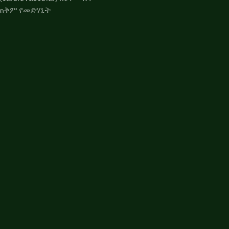
የሚጠቅም የመድሃኒት
የጭንቅላት እጢ