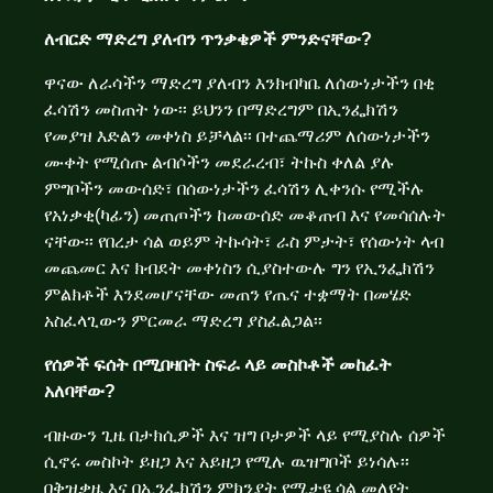
ለብርድ ማድረግ ያለብን ጥንቃቄዎች ምንድናቸው?
ዋናው ለራሳችን ማድረግ ያለብን እንክብካቤ ለሰውነታችን በቂ
ፈሳሽን መስጠት ነው፡፡ ይህንን በማድረግም በኢንፌክሽን
የመያዝ እድልን መቀነስ ይቻላል፡፡ በተጨማሪም ለሰውነታችን
ሙቀት የሚሰጡ ልብሶችን መደራረብ፣ ትኩስ ቀለል ያሉ
ምግቦችን መውሰድ፣ በሰውነታችን ፈሳሽን ሊቀንሱ የሚችሉ
የአነቃቂ(ካፊን) መጠጦችን ከመውሰድ መቆጠብ እና የመሳሰሉት
ናቸው፡፡ የበረታ ሳል ወይም ትኩሳት፣ ራስ ምታት፣ የሰውነት ላብ
መጨመር እና ክብደት መቀነስን ሲያስተውሉ ግን የኢንፌክሽን
ምልክቶች እንደመሆናቸው መጠን የጤና ተቋማት በመሄድ
አስፈላጊውን ምርመራ ማድረግ ያስፈልጋል፡፡
የሰዎች ፍሰት በሚበዛበት ስፍራ ላይ መስኮቶች መከፈት
አለባቸው?
ብዙውን ጊዜ በታክሲዎች እና ዝግ ቦታዎች ላይ የሚያስሉ ሰዎች
ሲኖሩ መስኮት ይዘጋ እና አይዘጋ የሚሉ ዉዝግቦች ይነሳሉ፡፡
በቅዝቃዜ እና በኢንፌክሽን ምክንያት የሚታዩ ሳል መለየት