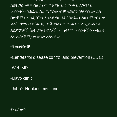
አስቸጋሪ ነው፡፡ ስለሆነም ጥሩ የአየር ዝውውር እንዲኖር
መስኮቶች ቢከፈቱ ለታማሚው ብቻ ሳይሆን በአካባቢው ያሉ
ሰዎችም በኢንፌክሽን እንዳይያዙ ይከላከላል፡፡ ስለዚህም የሰዎች
ፍሰት በሚበዛባቸው ቦታዎች የአየር ዝውውርን የሚያጠናክሩ
እርምጃዎች (ሰፋ ያሉ ክፍሎች መጠቀም፣ መስኮቶችን መክፈት
እና ሌሎችም) መወሰድ አለባቸው፡፡
ማጣቀሻዎች
-Centers for disease control and prevention (CDC)
-Web MD
-Mayo clinic
-John’s Hopkins medicine
የጤና ወግ