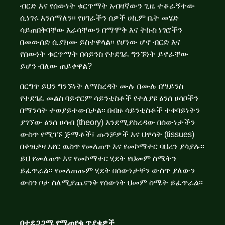
ብርድ እና የሰውነት ቁርጥማት አብዛኛውን ጊዜ ተቆራኝተው
ሲነገሩ እንሰማለን፡፡ የሀገራችን ሰዎች ሀኪም ቤት መሄድ
ሳይጠበቅባቸው እራሳቸውን በማሞቅ እና ትኩስ ነገሮችን
በመውሰድ ሲያክሙ ይስተዋላል፡፡ የሆነው ሆኖ ብርድ እና
የሰውነት ቁርጥማት በሳይንስ የተደገፈ ግንኙነት ይኖራቸው
ይሆን ብለው ጠይቀዋል?
በርግጥ ይህን ግንኙነት ለማስረዳት ሙሉ በሙሉ በሣይንስ
የተደገፈ መልስ ባይኖርም ሳይንቲስቶች የተለያዩ ፅንሰ ሀሳቦችን
በማንሳት ተወያይተውበታል፡፡ በብዙ ሳይንቲስቶች ተቀባይነትን
ያገኘው ፅንሰ ሀሳብ (theory) እንደሚያስረዳው በሰውነታችን
ውስጥ የሚገኙ ጅማቶች፣ ጡንቻዎች እና ህዋሳት (tissues)
በቀዝቃዛ አየር ዉስጥ የመለጠጥ እና የመኮማተር ባህሪን ያሳያሉ፡፡
ይህ የመለጠጥ እና የመኮማተር ሂደት የህመም ስሜትን
ይፈጥራል፡፡ የመለጠጡም ሂደት በሰውነታቸን ውስጥ ያለውን
ውስን ቦታ ስለሚያጨናንቅ የሰውነት ህመም ስሜት ይፈጥራል፡፡
በተደጋጋሚ የሚጠየቁ ጥያቄዎች