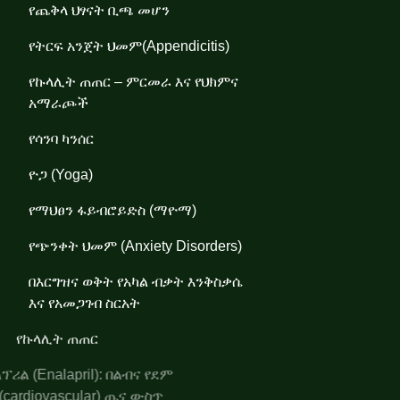
የጨቅላ ህፃናት ቢጫ መሆን
የትርፍ አንጀት ህመም(Appendicitis)
የኩላሊት ጠጠር – ምርመራ እና የህክምና
አማራጮች
የሳንባ ካንሰር
ዮጋ (Yoga)
የማህፀን ፋይብሮይድስ (ማዮማ)
የጭንቀት ህመም (Anxiety Disorders)
በእርግዝና ወቅት የአካል ብቃት እንቅስቃሴ
እና የአመጋገብ ስርአት
የኩላሊት ጠጠር
ኤንላፕሪል (Enalapril): በልብና የደም
ሥር (cardiovascular) ጤና ውስጥ