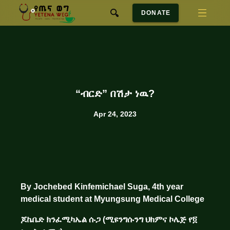
DONATE
“ብርድ” በሽታ ነዉ?
Apr 24, 2023
By Jochebed Kinfemichael Suga, 4th year
medical student at Myungsung Medical College
ጆኬቤድ ክንፈሚካኤል ሱጋ (ሚዩንግሱንግ ህክምና ኮሌጅ የ፬