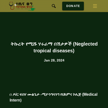
DONATE
ትኩረት የሚሹ ሃሩራማ በሽታዎች (Neglected
tropical diseases)
Jan 28, 2024
በ
ዶ/ር ፍስሃ ሙልጌታ -ሚዮንግሳንግ የህክምና ኮሌጅ (Medical
Intern)