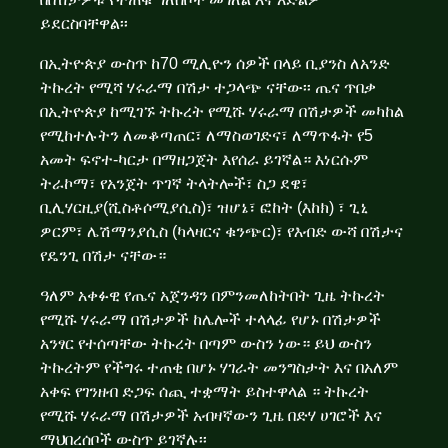
ይደርስባቸዋል፡፡
በኢትዮጵያ ውስጥ ከ70 ሚሊዮን ሰዎች በላይ ቢያንስ ለአንድ
ትኩረት የሚሻ ሃሩራማ በሽታ ተጋላጭ ናቸው፡፡ ጤና ጥበቃ
በኢትዮጵያ ከሚገኙ ትኩረት የሚሹ ሃሩራማ በሽታዎች መካከል
የሚከተሉትን ለመቆጣጠር፣ ለማስወገድና፣ ለማጥፋት የ5
አመት ፍኖተ-ካርታ በማዘጋጀት እየሰራ ይገኛል። እነርሱም
ትራኮማ፣ የአንጀት ጥገኛ ትላትሎች፣ ስጋ ደዌ፣
ቢሊሃርዚያ(ሺስቶሶሚያሲስ)፣ ዝሆኔ፣ ፎከት (እከክ) ፣ ጊኒ
ዎርም፣ ሌሽማንያሲስ (ካላዛርና ቁንጭር)፣ የእብድ ውሻ በሽታና
የዴንጊ በሽታ ናቸው።
ዓለም አቀፉዊ የጤና አጀንዳን በምንመለከትበት ጊዜ ትኩረት
የሚሹ ሃሩራማ በሽታዎች ከሌሎች ተላላፊ የሆኑ በሽታዎች
አንፃር የተሰጣቸው ትኩረት በጣም ውስን ነው። ይህ ውስን
ትኩረትም የችግሩ ተጠቂ በሆኑ ሃገራት መንግስታት እና በአለም
አቀፍ የገንዘብ ድጋፍ ሰጪ ተቋማት ይስተዋላል ። ትኩረት
የሚሹ ሃሩራማ በሽታዎች አብዛኛውን ጊዜ በድሃ ሀገሮች እና
ማህበረሰቦች ውስጥ ይገኛሉ፡፡