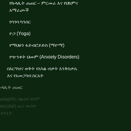
የኩላሊት ጠጠር – ምርመራ እና የህክምና
አማራጮች
የሳንባ ካንሰር
ዮጋ (Yoga)
የማህፀን ፋይብሮይድስ (ማዮማ)
የጭንቀት ህመም (Anxiety Disorders)
በእርግዝና ወቅት የአካል ብቃት እንቅስቃሴ
እና የአመጋገብ ስርአት
የኩላሊት ጠጠር
ኤንላፕሪል (Enalapril): በልብና የደም
ሥር (cardiovascular) ጤና ውስጥ
የሚጠቅም የመድሃኒት
ንቅላት እጢ