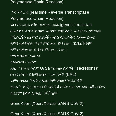
Polymerase Chain Reaction)
.rRT-PCR (real time Reverse Transcriptase
Polymerase Chain Reaction)
ይህ ምርመራ የቫይረሱን ዘረ-መል (genetic material)
በመለየት ቀጥተኛ በሆነ መንገድ የቫይረሱን መኖር ያረጋግጣል፡፡
ኮቪድ19ን ጨምሮ ሌሎች መሰል ቫይረሶችን ለመመርመር
የምንጠቀምበት ዋነኛ ምርመራ ይህ ነው፡፡ በአገራችንም
የምንጠቀመው ይህንን ምርመራ ነው።
የሚወሰደው ናሙና፡
ከአፍንጫ፣ ጉሮሮ
አክታ፣ ከመተንፈሻ አካል ከሚወጡ ፈሳሾች (secretions)፣
በብሮንኮስኮፒ ከሚወሰዱ ናሙናዎች (BAL)
ደም፣ ሰገራ፣ ሽንትና ሌሎችም የሰውነት ፈሳሾች
ውጤት የሚደርሰው፡ በትንሹ 24 ሰዓት ነገር ግን እስከ 48 ሰዓትና
ከዚያም በላይ ሊወስድ ይችላል፡፡
GeneXpert (Xpert/Xpress SARS-CoV-2)
GeneXpert (Xpert/Xpress SARS-CoV-2)