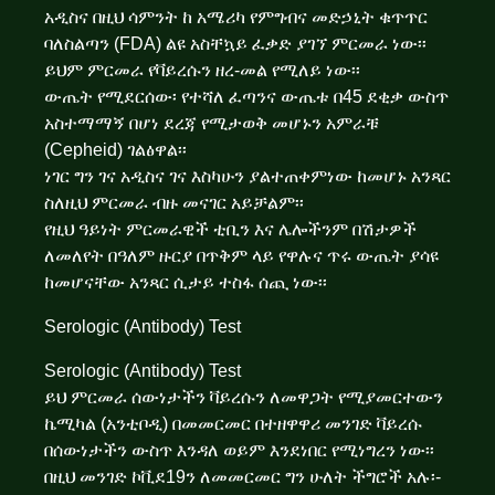
አዲስና በዚህ ሳምንት ከ አሜሪካ የምግብና መድኃኒት ቁጥጥር
ባለስልጣን (FDA) ልዩ አስቸኳይ ፈቃድ ያገኘ ምርመራ ነው፡፡
ይህም ምርመራ የቫይረሱን ዘረ-መል የሚለይ ነው፡፡
ውጤት የሚደርሰው፡ የተሻለ ፈጣንና ውጤቱ በ45 ደቂቃ ውስጥ
አስተማማኝ በሆነ ደረጃ የሚታወቅ መሆኑን አምራቹ
(Cepheid) ገልፅዋል፡፡
ነገር ግን ገና አዲስና ገና እስካሁን ያልተጠቀምነው ከመሆኑ አንጻር
ስለዚህ ምርመራ ብዙ መናገር አይቻልም፡፡
የዚህ ዓይነት ምርመራዊች ቲቢን እና ሌሎችንም በሽታዎች
ለመለየት በዓለም ዙርያ በጥቅም ላይ የዋሉና ጥሩ ውጤት ያሳዩ
ከመሆናቸው አንጻር ሲታይ ተስፋ ሰጪ ነው፡፡
Serologic (Antibody) Test
Serologic (Antibody) Test
ይህ ምርመራ ሰውነታችን ቫይረሱን ለመዋጋት የሚያመርተውን
ኬሚካል (አንቲቦዲ) በመመርመር በተዘዋዋሪ መንገድ ቫይረሱ
በሰውነታችን ውስጥ እንዳለ ወይም እንደነበር የሚነግረን ነው፡፡
በዚህ መንገድ ኮቪደ19ን ለመመርመር ግን ሁለት ችግሮች አሉ፡-