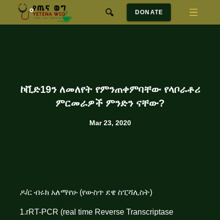
DONATE
ኮቪድ19ን ለመለየት የምንጠቀምባቸው የላቦራቶሪ
ምርመራዎች ምንድን ናቸው?
Mar 23, 2020
ዶ/ር ብሩክ አለማየሁ (የውስጥ ደዌ ስፒሻሊስት)
1.rRT-PCR (real time Reverse Transcriptase