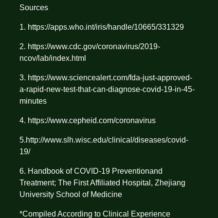
Sources
1.
https://apps.who.int/iris/handle/10665/331329
2.
https://www.cdc.gov/coronavirus/2019-
ncov/lab/index.html
3.
https://www.sciencealert.com/fda-just-approved-
a-rapid-new-test-that-can-diagnose-covid-19-in-45-
minutes
4.
https://www.cepheid.com/coronavirus
5.
http://www.slh.wisc.edu/clinical/diseases/covid-
19/
6. Handbook of COVID-19 Preventionand
Treatment; The First Affiliated Hospital, Zhejiang
University School of Medicine
*Compiled According to Clinical Experience