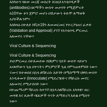
እስካሁን ባለው መረጃ መሰረት እነዚህ አንቲቦዲዎች
(antibodies) በደማችን ውስጥ መታየት የሚጀምሩት
ከ10ኛው ቀን ጀምሮ መሆኑ በሽታውን ቀድሞ ለማወቅ
አያስችሉንም፡፡
እስከዛሬ በተለይ ኮቪድ19ን ለመመርመር የተረጋገጠና ፈቃድ
(Validation and Approval) ያገኘ የአንቲቦዲ ምርመራ
አለመኖሩ ናቸው፡፡
Viral Culture & Sequencing
Viral Culture & Sequencing
ይህ ምርመራ በተለመደው የህክምና ሂደት ውስጥ ሳይሆን
አብዛኛውን ጊዜ በጥናትና ምርምሮች ጊዜ የምንጠቀምበት ነው፡፡
ናሙና ከተወሰደ በኋላ ለቫይረሱ እድገት በሚስማማ ህዋስ ውስጥ
እንዲቀመጥ (innoculate) የሚደረግበትና የቫይረሱ መኖር
አለመኖር የሚታይበት ነው፡፡
በተጨማሪም ቫይረሱ ከተገኘ በኋላ ስለቫይረሱ አካላዊ፣ ዘረ-
መላዊ እና ሌሎች ባህሪዎች ጥናት ለማድረግ እድል የሚሰጥ
ነው፡፡