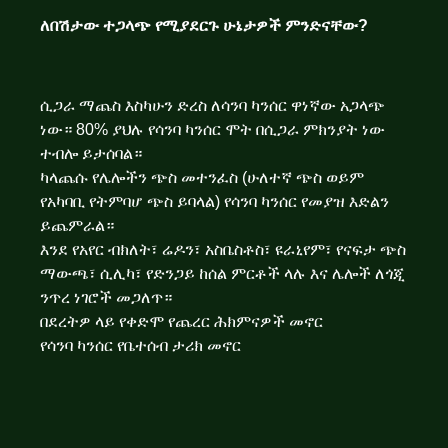
ለበሽታው ተጋላጭ የሚያደርጉ ሁኔታዎች ምንድ
ናቸው
?
ሲጋራ ማጨስ እስካሁን ድረስ ለሳንባ ካንሰር ዋነኛው አጋላጭ
ነው። 80% ያህሉ የሳንባ ካንሰር ሞት በሲጋራ ምክንያት ነው
ተብሎ ይታሰባል።
ካላጨሱ የሌሎችን ጭስ መተንፈስ (ሁለተኛ ጭስ ወይም
የአካባቢ የትምባሆ ጭስ ይባላል) የሳንባ ካንሰር የመያዝ እድልን
ይጨምራል።
እንደ የአየር ብክለት፣ ሬዶን፣ አስቤስቶስ፣ ዩራኒየም፣ የናፍታ ጭስ
ማውጫ፣ ሲሊካ፣ የድንጋይ ከሰል ምርቶች ላሉ እና ሌሎች ለጎጂ
ንጥረ ነገሮች መጋለጥ።
በደረትዎ ላይ የቀድሞ የጨረር ሕክምናዎች መኖር
የሳንባ ካንሰር የቤተሰብ ታሪክ መኖር