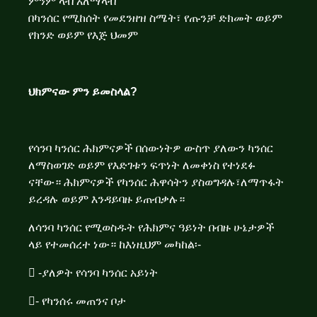
ምንም ላብ አለማላብ
በካንሰር የሚከሰት የመደንዘዝ ስሜት፣ የጡንቻ ድክመት ወይም
የክንድ ወይም የእጅ ህመም
ህክምናው ምን ይመስላል?
የሳንባ ካንሰር ሕክምናዎች በሰውነትዎ ውስጥ ያለውን ካንሰር
ለማስወገድ ወይም የእድገቱን ፍጥነት ለመቀነስ የተነደፉ
ናቸው። ሕክምናዎች የካንሰር ሕዋሳትን ያስወግዳሉ፣ለማጥፋት
ይረዳሉ ወይም እንዳይባዙ ይጠብቃሉ።
ለሳንባ ካንሰር የሚወስዱት የሕክምና ዓይነት በብዙ ሁኔታዎች
ላይ የተመሰረተ ነው። ከእነዚህም መካከል፡-
 -ያለዎት የሳንባ ካንሰር አይነት
- የካንሰሩ መጠንና ቦታ