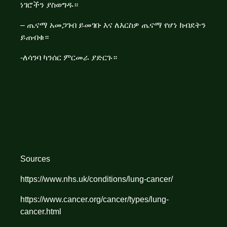
ነገሮችን ያስወግዱ።
– ጤናማ አመጋገብ ይመገቡ እና ለእርስዎ ጤናማ የሆነ ክብደትን
ይጠብቁ።
-ለሳንባ ካንሰር ምርመራ ያድርጉ።
Sources
https://www.nhs.uk/conditions/lung-cancer/
https://www.cancer.org/cancer/types/lung-
cancer.html