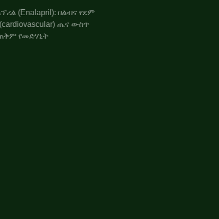
ኤንላፕሪል (Enalapril): በልብና የደም
ሥር (cardiovascular) ጤና ውስጥ
የሚጠቅም የመድሃኒት
የጭንቅላት እጢ