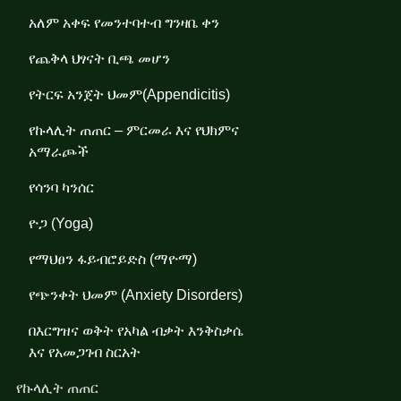
አለም አቀፍ የመንተባተብ ግንዛቤ ቀን
የጨቅላ ህፃናት ቢጫ መሆን
የትርፍ አንጀት ህመም(Appendicitis)
የኩላሊት ጠጠር – ምርመራ እና የህክምና
አማራጮች
የሳንባ ካንሰር
ዮጋ (Yoga)
የማህፀን ፋይብሮይድስ (ማዮማ)
የጭንቀት ህመም (Anxiety Disorders)
በእርግዝና ወቅት የአካል ብቃት እንቅስቃሴ
እና የአመጋገብ ስርአት
የኩላሊት ጠጠር