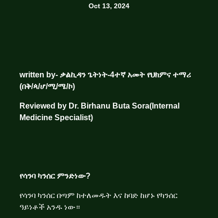
Oct 13, 2024
written by- ቃልኪዳን ጌትነት
-4ተኛ
አመት
የህክምና
ተማሪ
(በቅ/ጳ/ሆ/ሚ/ሜ/ኮ)
Reviewed by Dr. Birhanu Buta Sora(Internal
Medicine Specialist)
የሳንባ ካንሰር
ምንድነው?
የሳንባ ካንሰር በጣም ከተለመዱት እና ከባድ ከሆኑ የካንሰር
ዓይነቶች አንዱ ነው።