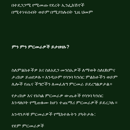
በተደጋጋሚ የሚመጡ የደረት ኢንፌክሽኖች
በሚተነፍሱበት ወይም በሚያስሉበት ጊዜ ህመም
ምን ምን ምርመራዎች ይታዘዛሉ?
ስለምልክቶችዎ እና ስለአደጋ መንስኤዎች ለማወቅ ስለህክምና
ታሪክዎ ይጠየቃሉ። እንዲሁም የሳንባ ካንሰር ምልክቶችን ወይም
ሌሎች የጤና ችግሮችን ለመፈለግ ምርመራ ይደረግልዎታል።
የታሪክዎ እና የአካል ምርመራዎ ውጤቶች የሳንባ ካንሰር
እንዳለቦት የሚጠቁሙ ከሆነ ተጨማሪ ምርመራዎች ይደረጋሉ።
አንዳንዶቹ ምርመራዎች የሚከተሉትን ያካትታሉ:
የደም ምርመራዎች