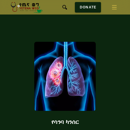
DONATE
የሳንባ ካንሰር