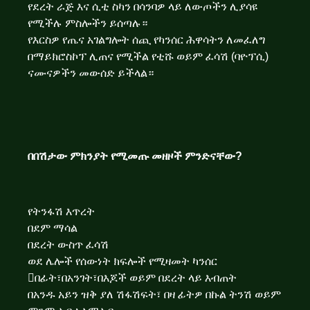
የደረት ራጅ እና ሲቲ ስካን በሳንባዎ ላይ ለውጦችን ሊያሳዩ
የሚችሉ ምስሎችን ይሰጣሉ።
የእርስዎ የጤና አገልግሎት ሰጪ የካንሰር ሕዋሳትን ለመፈለግ
በማይክሮስኮፕ ሊጠና የሚችል የቲሹ ወይም ፈሳሽ (ባዮፕሲ)
ናሙናዎችን መውሰድ ይችላል።
በበሽታው ምክንያት የሚመጡ መዘዞች ምንድ
ናቸው
?
የትንፋሽ እጥረት
በደም ማሳል
በደረት ውስጥ ፈሳሽ
ወደ ሌሎች የሰውነት ክፍሎች የሚዛመት ካንሰር
በፊት፣በአንገት፣በእጆች ወይም በደረት ላይ እብጠት
በአንዱ አይን ዝቅ ያለ ሽፋሽፍት፣ በዛ ፊትዎ በኩል ትንሽ ወይም