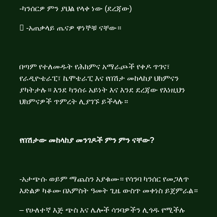
-ካንሰርዎ ምን ያህል የላቀ ነው (ደረጃው)
 -አጠቃላይ ጤናዎ ዋነኞቹ ናቸው።
በጣም የተለመዱት የሕክምና አማራጮች የቀዶ ጥገና፣
የራዲዮቴራፒ፣ ኬሞቴራፒ እና የበሽታ መከላከያ ህክምናን
ያካትታሉ። እንደ ካንሰሩ አይነት እና እንደ ደረጃው የእነዚህን
ህክምናዎች ጥምረት ሊያገኙ ይችላሉ።
የበሽታው መከላከያ መንገዶች ምን ምን ናቸው?
-አታጭሱ ወይም ማጨስን አያቁሙ። የሳንባ ካንሰር የመጋለጥ
እድልዎ ካቆሙ በአምስት ዓመት ጊዜ ውስጥ መቀነስ ይጀምራል።
– የሁለተኛ እጅ ጭስ እና ሌሎች ሳንባዎችን ሊጎዱ የሚችሉ