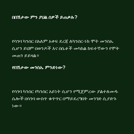
በበሽታው ምን ያህል ሰዎች ይጠቃሉ?
የሳንባ ካንሰር በአለም አቀፍ ደረጃ ለካንሰር-ነክ ሞት መንስኤ
ሲሆን ይህም በወንዶች እና በሴቶች መካከል ከፍተኛውን የሞት
መጠን ይይዛል።
የበሽታው መንስኤ ምንድነው?
የሳንባ ካንሰር የካንሰር አይነት ሲሆን የሚጀምረው ያልተለመዱ
ሴሎች በሳንባ ውስጥ ቁጥጥር በማይደረግበት መንገድ ሲያድጉ
ነው።