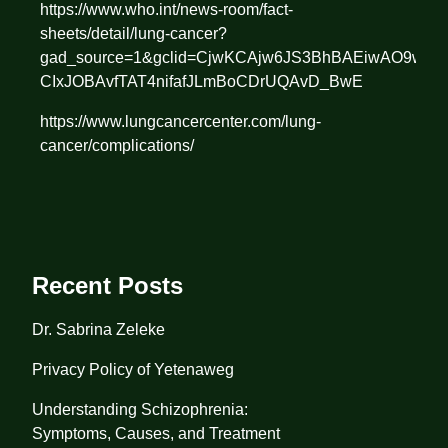
https://www.who.int/news-room/fact-
sheets/detail/lung-cancer?
gad_source=1&gclid=CjwKCAjw6JS3BhBAEiwAO9wa
CIxJOBAvfTAT4nifafJLmBoCDrUQAvD_BwE
https://www.lungcancercenter.com/lung-
cancer/complications/
Recent Posts
Dr. Sabrina Zeleke
Privacy Policy of Yetenaweg
Understanding Schizophrenia:
Symptoms, Causes, and Treatment