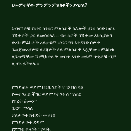
ህመምተኛው ምን ምን ምልክቶችን ያሳያል?
አብዛኛዎቹ የሳንባ ካንሰር ምልክቶች ከሌሎች ያነሰ ከባድ ከሆኑ
በሽታዎች ጋር ይመሳሰላሉ። ብዙ ሰዎች በሽታው እስኪያድግ
ድረስ ምልክቶች አይታዩም,።ነገር ግን አንዳንድ ሰዎች
በመጀመሪያዎቹ ደረጃዎች ላይ ምልክቶች አሏቸው። ምልክቱ
ላጋጠማቸው ፤ከሚከተሉት ውስጥ አንድ ወይም ጥቂቶቹ ብቻ
ሊሆኑ ይችላሉ።
የማይጠፋ ወይም በጊዜ ሂደት የሚባባስ ሳል
የመተንፈስ ችግር ወይም የትንፋሽ ማጠር
የደረት ሕመም
በደም ማሳል
ያልታወቀ ክብደት መቀነስ
የማይታወቅ ድካም
የምግብ ፍላጎት ማጣት.