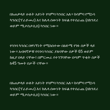
በአጠቃላይ ሁለት አይነት የሳምባ ካንሰር አለ። ከሳምባ የሚነሳ
ካንሰር(ፕራይመሪ) እና ከሌላ ሰውነት ክፍል የተሰራጨ (ሰከንደሪ
ወይም ሜታስታሲስ) ካንሰር ነው።
የሳንባ ካንሰር በዋነኝነት የሚከሰተው በዕድሜ የገፉ ሰዎች ላይ
ነው። አብዛኛዎቹ የሳንባ ካንሰር ያለባቸው ሰዎች 65 ወይም
ከዚያ በላይ ናቸው፤ በምርመራ የተገኘባቸው በጣም ጥቂት ሰዎች
ከ45 ዓመት በታች ናቸው።
በአጠቃላይ ሁለት አይነት የሳምባ ካንሰር አለ። ከሳምባ የሚነሳ
ካንሰር(ፕራይመሪ) እና ከሌላ ሰውነት ክፍል የተሰራጨ (ሰከንደሪ
ወይም ሜታስታሲስ) ካንሰር ነው።