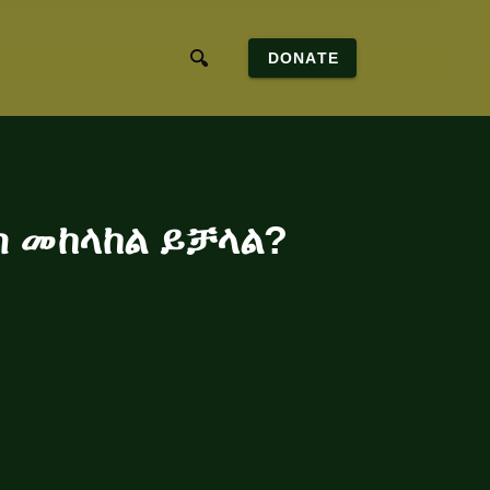
DONATE
ስ መከላከል ይቻላል?