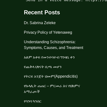
Recent Posts
Dr. Sabrina Zeleke
Privacy Policy of Yetenaweg
Understanding Schizophrenia:
Symptoms, Causes, and Treatment
አለም አቀፍ የመንተባተብ ግንዛቤ ቀን
የጨቅላ ህፃናት ቢጫ መሆን
የትርፍ አንጀት ህመም(Appendicitis)
የኩላሊት ጠጠር – ምርመራ እና የህክምና
አማራጮች
የሳንባ ካንሰር