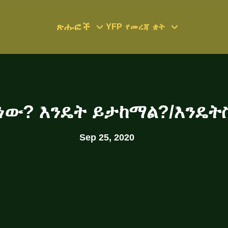
ጽሑፎች
YFP
የመረጃ ቋት
ነው? እንዴት ይታከማል?/እንዴት
Sep 25, 2020