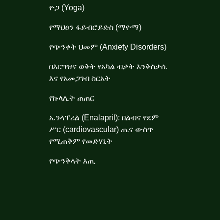
ዮጋ (Yoga)
የማህፀን ፋይብሮይድስ (ማዮማ)
የጭንቀት ህመም (Anxiety Disorders)
በእርግዝና ወቅት የአካል ብቃት እንቅስቃሴ
እና የአመጋገብ ስርአት
የኩላሊት ጠጠር
ኤንላፕሪል (Enalapril): በልብና የደም
ሥር (cardiovascular) ጤና ውስጥ
የሚጠቅም የመድሃኒት
የጭንቅላት እጢ