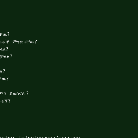
ቸዉ?

ክቶች ምንድናቸዉ?

ል?

ቻላል?

?

ዉ?

ን ይወሰናሉ?

ብኝ?

nchor.fm/yetenaweg/message