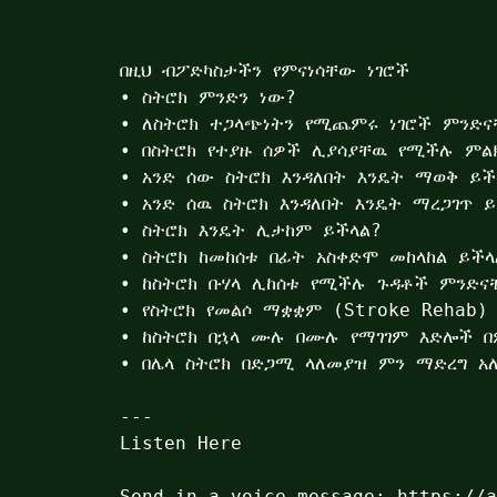
በዚህ ብፖድካስታችን የምናነሳቸው ነገሮች 

• ስትሮክ ምንድን ነው?

• ለስትሮክ ተጋላጭነትን የሚጨምሩ ነገሮች ምንድና
• በስትሮክ የተያዙ ሰዎች ሊያሳያቸዉ የሚችሉ ምል
• አንድ ሰው ስትሮክ እንዳለበት እንዴት ማወቅ ይችላ
• አንድ ሰዉ ስትሮክ እንዳለበት እንዴት ማረጋገጥ ይ
• ስትሮክ እንዴት ሊታከም ይችላል?

• ስትሮክ ከመከሰቱ በፊት አስቀድሞ መከላከል ይችላል
• ከስትሮክ ቡሃላ ሊከሰቱ የሚችሉ ጉዳቶች ምንድናቸ
• የስትሮክ የመልሶ ማቋቋም (Stroke Rehab)

• ከስትሮክ በኋላ ሙሉ በሙሉ የማገገም እድሎች በም
• በሌላ ስትሮክ በድጋሚ ላለመያዝ ምን ማድረግ አለ
Listen Here
Send in a voice message: https://a