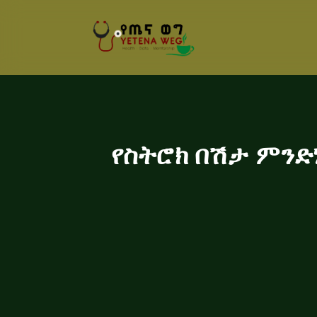
የስትሮክ በሽታ ምንድ