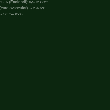
ኤንላፕሪል (Enalapril): በልብና የደም
ሥር (cardiovascular) ጤና ውስጥ
የሚጠቅም የመድሃኒት
የጭንቅላት እጢ