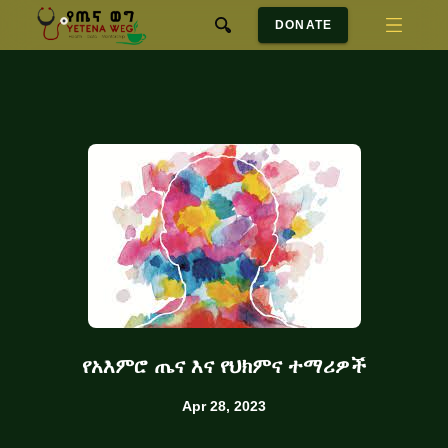
DONATE
የአእምሮ ጤና እና የህክምና ተማሪዎች
Apr 28, 2023