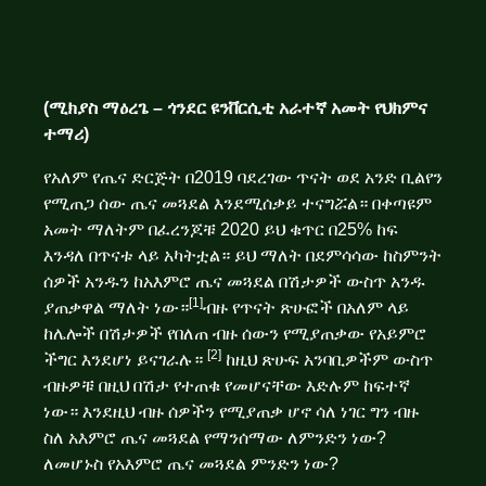
(ሚክያስ ማዕረጌ – ጎንደር ዩንቨርሲቲ አራተኛ አመት የህክምና
ተማሪ)
የአለም የጤና ድርጅት በ2019 ባደረገው ጥናት ወደ አንድ ቢልየን
የሚጠጋ ሰው ጤና መጓደል እንደሚሰቃይ ተናግሯል። በቀጣዩም
አመት ማለትም በፈረንጆቹ 2020 ይህ ቁጥር በ25% ከፍ
እንዳለ በጥናቱ ላይ አካትቷል። ይህ ማለት በደምሳሳው ከስምንት
ሰዎች አንዱን ከአእምሮ ጤና መጓደል በሽታዎች ውስጥ አንዱ
[1]
ያጠቃዋል ማለት ነው።
ብዙ የጥናት ጽሁፎች በአለም ላይ
ከሌሎች በሽታዎች የበለጠ ብዙ ሰውን የሚያጠቃው የአይምሮ
[2]
ችግር እንደሆነ ይናገራሉ።
ከዚህ ጽሁፍ አንባቢዎችም ውስጥ
ብዙዎቹ በዚህ በሽታ የተጠቁ የመሆናቸው እድሉም ከፍተኛ
ነው። እንደዚህ ብዙ ሰዎችን የሚያጠቃ ሆኖ ሳለ ነገር ግን ብዙ
ስለ አእምሮ ጤና መጓደል የማንሰማው ለምንድን ነው?
ለመሆኑስ የአእምሮ ጤና መጓደል ምንድን ነው?