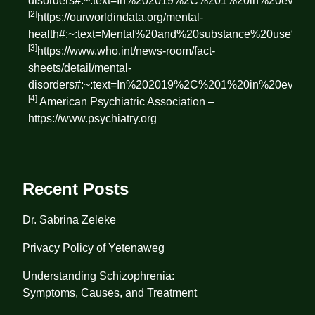
disorders#:~:text=In%202019%2C%201%20in%20ever
[2]
https://ourworldindata.org/mental-
health#:~:text=Mental%20and%20substance%20use%20
[3]
https://www.who.int/news-room/fact-
sheets/detail/mental-
disorders#:~:text=In%202019%2C%201%20in%20ever
[4]
American Psychiatric Association –
https://www.psychiatry.org
Recent Posts
Dr. Sabrina Zeleke
Privacy Policy of Yetenaweg
Understanding Schizophrenia:
Symptoms, Causes, and Treatment