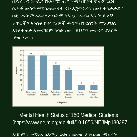
በሃገራችን በተለይ የአእምሮ ጤና ጉዳይ በከፍተኛ ትምህርት
ቤቶች ውስጥ የሚሰጠው ትኩረት እጅግ አናሳ ነው፣ ተከታታይና
በቂ ጥናትም አልተደረገበትም ስለዚህ በጉዳዩ ላይ ትክክለኛ
ቁጥሮችን አንስቶ ከተማሪዎች ውስጥ በፐርሰንት ምን ያህል
እንደተጠቃ ለመናገርም ከባድ ነው። ይህ ግን መቀረፍ ያለበት
ችግር ነው።
Mental Health Status of 150 Medical Students
(
https://www.nejm.org/doi/full/10.1056/NEJMp1803970
)
ለህክምና ተማሪና ባለሞያ ይሄንን መናገር ለቀባሪው ማርዳት