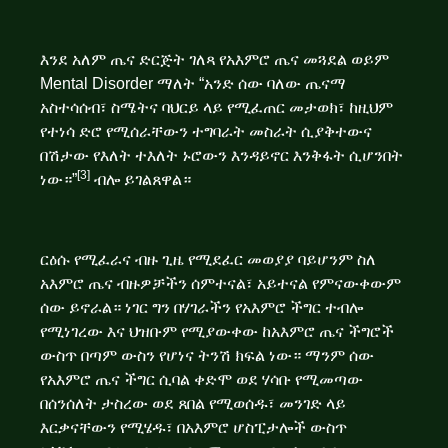
እንደ አለም ጤና ድርጅት ገለጻ የአእምሮ ጤና መጓደል ወይም
Mental Disorder ማለት “አንድ ሰው ባለው ጤናማ
አስተሳሰብ፣ ስሜትና ባህርይ ላይ የሚፈጠር መታወክ፣ ከዚህም
የተነሳ ድሮ የሚሰራቸውን ተግባራት መስራት ሲያቅተውና
በሽታው የእለት ተእለት ኑሮውን እንዳይኖር እንቅፋት ሲሆንበት
[3]
ነው።”
ብሎ ይገልጸዋል።
ርዕሱ የሚፈራና ብዙ ጊዜ የሚደፈር መወያያ ባይሆንም ስለ
አእምሮ ጤና ብዙዎቻችን ሰምተናል፣ አይተናል የምናውቀውም
ሰው ይኖራል። ነገር ግን በሃገራችን የአእምሮ ችግር ተብሎ
የሚነገረው እና ህዝቡም የሚያውቀው ከአእምሮ ጤና ችግሮች
ውስጥ በጣም ውስን የሆነና ትንሽ ክፍል ነው። ማንም ሰው
የአእምሮ ጤና ችግር ሲባል ቀድሞ ወደ ሃሳቡ የሚመጣው
በሰንሰለት ታስረው ወደ ጸበል የሚወሰዱ፣ መንገድ ላይ
እርቃናቸውን የሚሄዱ፣ በአእምሮ ሆስፒታሎች ውስጥ