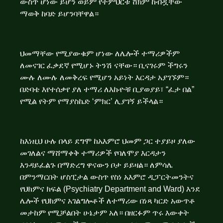
ውስጥ ሆነው ይሆን ወይም የትምህርቱ ሸክም ከብዷቸው
ማወቅ ከባድ ይሆንባቸዋል።
ህመማቸው የሚያውቁም ሆነው ለሌሎች ተማሪዎችም
ለመናገር ፈቃደኛ የሚሆኑ ትንሽ ናቸው። ቢናገሩም ችግሩን
ሙሉ ለሙሉ ለመቅረፍ የሚሆን አይነት እርዳታ አያገኙም።
በድባቴ እየተሰቃየ ያለ ተማሪ ለእኩዮቹ ቢያወያይ፣ “ፈታ በል”
የሚል የትም የማያስኬድ ‘ምክር’ ሊያገኝ ይችላል።
ከእነዚህ ሁሉ በላይ ደግሞ ከአእምሮ ህመም ጋር ተያይዞ ያለው
መገለልና ማሸማቀቅ ተማሪዎች የባለሞያ እርዳታን
እንዳይፈልጉ በማድረግ ዋናውን ቦታ ይይዛል። ለምሳሌ
በምንማርበት ሆስፒታል ውስጥ የስነ አእምሮ ዲፓርትመንትና
የህክምና ክፍል (Psychiatry Department and Ward) እንደ
ሌሎች የህክምና አገልግሎቶች ለተማሪው በነጻ ካርድ አውጥቶ
መታከም የሚቻልበት ሁኔታም አለ። በዘርፉም ጥሩ እውቀት