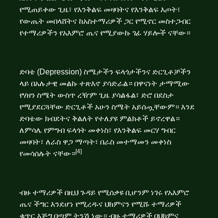
የሚጠይቀው ጊዜ፣ የእንቅልፍ መዛባትና የእንቅልፍ እጦት፣
የውጤት መበላሸትና ከአስተማሪዎች ጋር የሚኖር መስተጋብር
የተማሪዎችን የአእምሮ ጤና የሚያውኩ ገፊ ሃይሎች ናቸው።
ድባቴ (Depression) ስሜታችን ፍላጎታችንና ድርጊቶቻችን
ላይ በአሉታዊ መልኩ ተጽእኖ ያሳድራል። በዋናነት ታማሚው
የሃዘን ስሜት ውስጥ ረዥም ጊዜ ያሳልፋል፣ ድሮ በደስታ
የሚያደርጓቸው ድርጊቶች አሁን ስሜት አይሰጧቸውም። እንደ
ድባቴው ክብደትና ቅልለት የተለያዩ ምልክቶች ይኖረዋል።
ለምሳሌ የምግብ ፍላጎት መቀነስ፣ የእንቅልፍ መርሃ ግብር
መዛባት፣ ለራስ ዋጋ ማጣት፣ በራስ መተማመን መቀነስ
[4]
የመሳሰሉት ናቸው።
ብዙ ተማሪዎች በዚህ ጉዳይ የሚሰቃዩ ቢሆንም ነገሩ የአእምሮ
ጤና ችግር እንደሆነ የሚረዱና ህክምናን የሚሹ ተማሪዎች
ቁጥር እጅግ በጣም ትንሽ ነው። ብዙ ተማሪዎች በህክምና