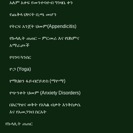
አለም አቀፍ የመንተባተብ ግንዛቤ ቀን
የጨቅላ ህፃናት ቢጫ መሆን
የትርፍ አንጀት ህመም(Appendicitis)
የኩላሊት ጠጠር – ምርመራ እና የህክምና
አማራጮች
የሳንባ ካንሰር
ዮጋ (Yoga)
የማህፀን ፋይብሮይድስ (ማዮማ)
የጭንቀት ህመም (Anxiety Disorders)
በእርግዝና ወቅት የአካል ብቃት እንቅስቃሴ
እና የአመጋገብ ስርአት
የኩላሊት ጠጠር