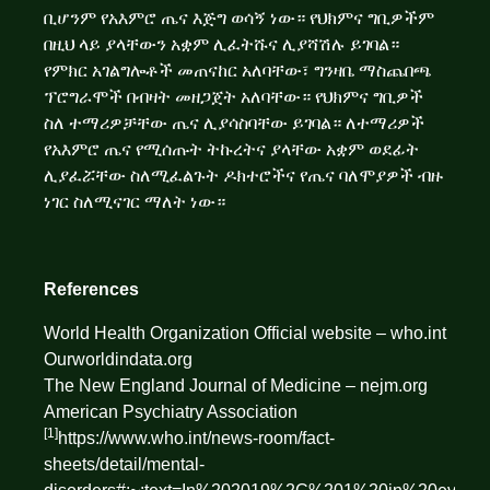
ቢሆንም የአእምሮ ጤና እጅግ ወሳኝ ነው። የህክምና ግቢዎችም
በዚህ ላይ ያላቸውን አቋም ሊፈትሹና ሊያሻሽሉ ይገባል።
የምክር አገልግሎቶች መጠናከር አለባቸው፣ ግንዛቤ ማስጨበጫ
ፕሮግራሞች በብዛት መዘጋጀት አለባቸው። የህክምና ግቢዎች
ስለ ተማሪዎቻቸው ጤና ሊያሳስባቸው ይገባል። ለተማሪዎች
የአእምሮ ጤና የሚሰጡት ትኩረትና ያላቸው አቋም ወደፊት
ሊያፈሯቸው ስለሚፈልጉት ዶክተሮችና የጤና ባለሞያዎች ብዙ
ነገር ስለሚናገር ማለት ነው።
References
World Health Organization Official website – who.int
Ourworldindata.org
The New England Journal of Medicine – nejm.org
American Psychiatry Association
[1]
https://www.who.int/news-room/fact-
sheets/detail/mental-