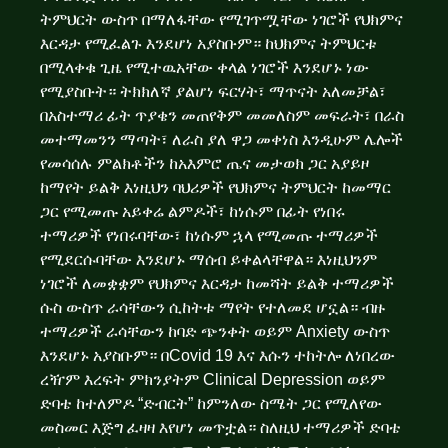
ትምህርት ውስጥ በማለፋቸው የሚገጥሟቸው ነገሮች የህክምና
እርዳታ የሚፈልጉ እንደሆነ አያስቡም። ከህክምና ትምህርቱ
በሚላቀቁ ጊዜ የሚተዉአቸው ቀላል ነገሮች እንደሆኑ ነው
የሚያስቡት። ትክክለኛ ያልሆነ ፍርሃት፣ ማጥናት አለመቻል፣
በአስተማሪ ፊት ጥያቄን መጠየቅም መመለስም መፍራት፣ በራስ
መተማመንን ማጣት፣ ለራስ ያለ ዋጋ መቀነስ እንዲሁም ሌሎች
የመሳሰሉ ምልክቶችን ከአእምሮ ጤና መታወክ ጋር አያይዞ
ከማየት ይልቅ እነዚህን ባህሪዎች የህክምና ትምህርት ከመማር
ጋር የሚመጡ አይቀሬ ልምዶች፣ ከነሱም በፊት የነበሩ
ተማሪዎች የነበሩባቸው፣ ከነሱም ኋላ የሚመጡ ተማሪዎች
የሚደርሱባቸው እንደሆኑ ማሰብ ይቀልላቸዋል። እነዚህንም
ነገሮች ለመቋቋም የህክምና እርዳታ ከመሻት ይልቅ ተማሪዎች
ሱስ ውስጥ ራሳቸውን ሲከትቱ ማየት የተለመደ ሆኗል። ብዙ
ተማሪዎች ራሳቸውን ከባድ ጭንቀት ወይም Anxiety ውስጥ
እንደሆኑ አያስቡም። በCovid 19 እና እሱን ተከትሎ ለነበረው
ረዥም እረፍት ምክንያትም Clinical Depression ወይም
ድባቴ ከተለምዶ “ድብርት” ከምንለው ስሜት ጋር የሚለየው
መስመር እጅግ ፈዛዛ እየሆነ መጥቷል። ስለዚህ ተማሪዎች ድባቴ