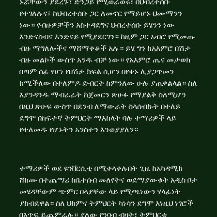
ኑሯቸውን ያደረጉ፣ ድንጋይ የሚወራወሩ፣ በህብረተሰቡ
የተገለሉና፣ ከህብረተሰቡ ጋር ለመኖር የማይሆኑ ህሙማንን
ነው። የብዙዎቻችን አስተዳደግና ህብረተሰቡ ይሄንን ነው
እንድናስብና እንድናይ የሚያደርገን። ከዚም ጋር አብሮ የሚመጡ
ብዙ ማግለሎችና ማሸማቀቆች አሉ። ይሄ ግን ከአእምሮ በሽታ
ብዙ መልኮች ውስጥ አንዱ ብቻ ነው። የአእምሮ ጤና መታወክ
በጣም ሰፊ የሆነ የበሽታ ክፍል ሲሆን በየቀኑ ሊያጋጥመን
ከሚችለው በተለምዶ ድብርት ከምንለው ሁሉ ያጠቃልላል። ስለ
እያንዳንዱ ማብራራት ከጀመርን ጽሁፉ የማያልቅ ስለሚሆን
በዚህ ጽሁፍ ውስጥ በደንብ ለማውራት ስላሰብኩት በተለይ
ደግሞ በከፍተኛ ትምህርት ማእከላት ባሉ ተማሪዎች ላይ
የተለመዱ የሆኑትን አንስተን እንወያያለን።
ተማሪዎች ወደ ዩንቨርሲቲ በሚቀላቀሉበት ጊዜ ከአካዳሚክ
ሸክሙ በተጨማሪ ከቤተሰብ መለየትና ወደማያውቁት አዲስ ቦታ
መሄዳቸውም ጭምር በላያቸው ላይ የሚጫነውን ሃላፊነት
ያከብደዋል። ስለ ህክምና ትምህርት ካነሳን ደግሞ እነዚህ ነገሮች
በእጥፍ ይጨምራሉ። ያለው የንባብ ብዛት፣ ትምህርቱ