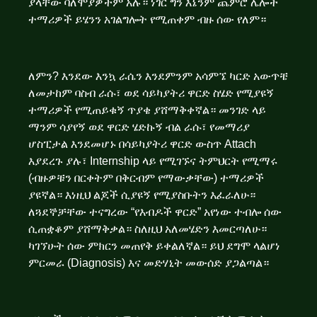
ያላቸው ባለሞያዎችም አሉ። ነገር ግን እኔንም ጨምሮ ሌሎች
ተማሪዎች ይሄንን አገልግሎት የሚጠቀም ብዙ ሰው የለም።
ለምን? እንደው እንኳ ራሴን እንደምንም አሳምኜ ካርድ አውጥቼ
ለመታከም ባስብ ራሱ፣ ወደ ሳይካያትሪ ዋርድ ስሄድ የሚያዩኝ
ተማሪዎች የሚጠይቁኝ ጥያቄ ያሸማቅቀኛል። መንገድ ላይ
ማንም ሳያየኝ ወደ ዋርድ ሄድኩኝ ብል ራሱ፣ የመማሪያ
ሆስፒታል እንደመሆኑ በሳይካያትሪ ዋርድ ውስጥ Attach
እያደረጉ ያሉ፣ Internship ላይ የሚገኙና ትምህርት የሚማሩ
(ብዙዎቹን በርቀትም በቅርብም የማውቃቸው) ተማሪዎች
ያዩኛል። እነዚህ ልጆች ሲያዩኝ የሚያስቡትን እፈራለሁ።
ለጓደኞቻቸው ተናግረው “የእብዶች ዋርድ” አየነው ተብሎ ሰው
ሲጠቋቆም ያሸማቅቃል። ስለዚህ አለመሄድን እመርጣለሁ።
ካገኘሁት ሰው ምክርን መጠየቅ ይቀልለኛል። ይህ ደግሞ ላልሆነ
ምርመራ (Diagnosis) እና መድሃኒት መውሰድ ያጋልጣል።