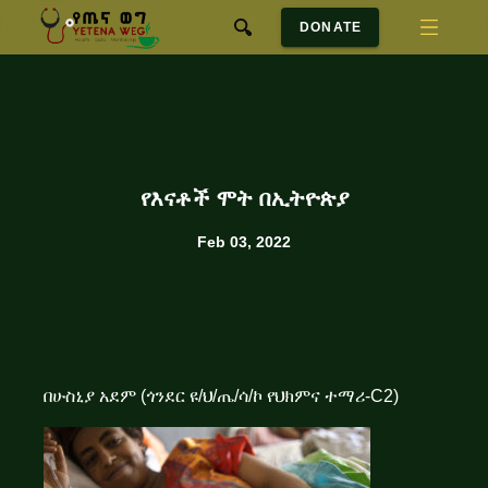
DONATE
የእናቶች ሞት በኢትዮጵያ
Feb 03, 2022
በሁስኒያ አደም (ጎንደር ዩ/ህ/ጤ/ሳ/ኮ የህክምና ተማሪ-C2)