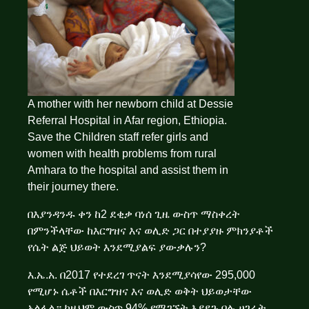
A mother with her newborn child at Dessie
Referral Hospital in Afar region, Ethiopia.
Save the Children staff refer girls and
women with health problems from rural
Amhara to the hospital and assist them in
their journey there.
በእያንዳንዱ ቀን ከ2 ደቂቃ ባነሰ ጊዜ ውስጥ ማስቀረት
በምንችላቸው ከእርግዝና እና ወሊድ ጋር በተያያዙ ምክንያቶች
የሴት ልጅ ህይወት እንደሚያልፍ ያውቃሉን?
እ.ኤ.አ. በ2017 የተደረገ ጥናት እንደሚያሳየው 295,000
የሚሆኑ ሴቶች በእርግዝና እና ወሊድ ወቅት ህይወታቸው
አልፏል። ከዚህም ውስጥ 94% የሚገኙት እያደጉ ባሉ ሀገራት