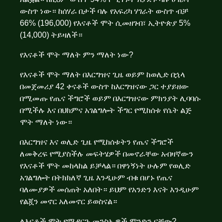
ውስጥ ነው። ከሰሃራ በታች ባሉ የአፍሪካ ሃገራት ውስጥ ብቻ
66% (196,000) የእናቶች ሞት ሲመዘገብ፣ ኢትዮጵያ 5%
(14,000) ትይዛለች።
የእናቶች ሞት ማለት ምን ማለት ነው?
የእናቶች ሞት ማለት በእርግዝና ጊዜ ወይም ከወሊድ በኋላ
በመጀመሪያ 42 ቀናቶች ውስጥ ከእርግዝናው ጋር ተያይዘው
በሚመጡ የጤና ችግሮች ወይም በእርግዝናው ምክንያት ሊባባሱ
በሚችሉ እና በህክምና አገልግሎት ችግር የሚከሰቱ የሴት ልጅ
ሞት ማለት ነው።
በእርግዝና እና ወሊድ ጊዜ የሚከሰቱትን የጤና ችግሮች
ለመቅረፍ የሚያስችሉ መፍትሄዎች በመኖራቸው አብዛኛውን
የእናቶች ሞት መከላከል ይቻላል። በዋነኝነት ሁሉም የወሊድ
አገልግሎት በትክክለኛ ጊዜ እንዲሁም ብቁ በሆኑ የጤና
ባለሙያዎች መሰጠት አለበት። ይህም የአንድን እናት እንዲሁም
የልጇን መኖር አለመኖር ይወስናል።
ለእናቶች ሞት የሚዳርጉ መንስኤዎች ምንድን ናቸው?