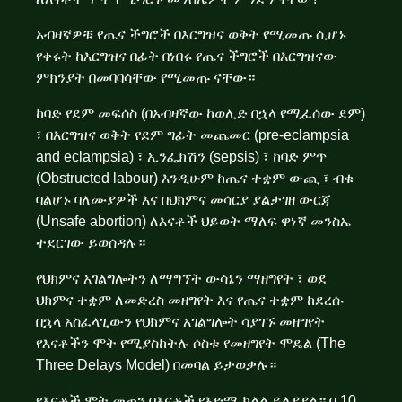
አብዛኛዎቹ የጤና ችግሮች በእርግዝና ወቅት የሚመጡ ሲሆኑ
የቀሩት ከእርግዝና በፊት በነበሩ የጤና ችግሮች በእርግዝናው
ምክንያት በመባባሳቸው የሚመጡ ናቸው።
ከባድ የደም መፍሰስ (በአብዛኛው ከወሊድ በኋላ የሚፈሰው ደም)
፣ በእርግዝና ወቅት የደም ግፊት መጨመር (pre-eclampsia
and eclampsia) ፣ ኢንፌክሽን (sepsis) ፣ ከባድ ምጥ
(Obstructed labour) እንዲሁም ከጤና ተቋም ውጪ ፣ ብቁ
ባልሆኑ ባለሙያዎች እና በህክምና መሳርያ ያልታገዘ ውርጃ
(Unsafe abortion) ለእናቶች ህይወት ማለፍ ዋነኛ መንስኤ
ተደርገው ይወሰዳሉ።
የህክምና አገልግሎትን ለማግኘት ውሳኔን ማዘግየት ፣ ወደ
ህክምና ተቋም ለመድረስ መዘግየት እና የጤና ተቋም ከደረሱ
በኋላ አስፈላጊውን የህክምና አገልግሎት ሳያገኙ መዘግየት
የእናቶችን ሞት የሚያስከትሉ ሶስቱ የመዘግየት ሞዴል (The
Three Delays Model) በመባል ይታወቃሉ።
የእናቶች ሞት መጠን በእናቶች የእድሜ ክልል ይለያያል። በ 10