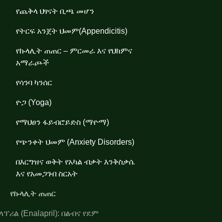
የጨቅላ ህፃናት ቢጫ መሆን
የትርፍ አንጀት ህመም(Appendicitis)
የኩላሊት ጠጠር – ምርመራ እና የህክምና
አማራጮች
የሳንባ ካንሰር
ዮጋ (Yoga)
የማህፀን ፋይብሮይድስ (ማዮማ)
የጭንቀት ህመም (Anxiety Disorders)
በእርግዝና ወቅት የአካል ብቃት እንቅስቃሴ
እና የአመጋገብ ስርአት
የኩላሊት ጠጠር
ኤንላፕሪል (Enalapril): በልብና የደም