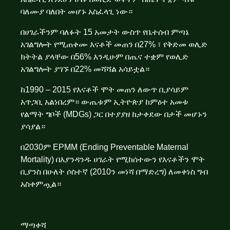
ባለሙያ ባለበት መሆኑ አስፈላጊ ነው።
በሀገራችንም ባለፉት 15 አመታት ውስጥ የቤተሰብ ምጣኔ
አገልግሎት የሚጠቀሙ እናቶች መጠን በ27% ፣ የቅድመ ወሊድ
ክትትል ያላቸው በ56% እንዲሁም በጤና ተቋም የወሊድ
አገልግሎት ያገኙ በ22% መሻሻል አሳይቷል።
ከ1990 – 2015 የእናቶች ሞት መጠን ለውጥ ቢያሳይም
አጥጋቢ አልነበረም። ውጤቱም ኢትዮጵያ ከምዕተ አመቱ
የልማት ግቦች (MDGs) ጋር በተያያዘ ከታቀደው በታች መሆኑን
ያሳያል።
በ2030ም EPMM (Ending Preventable Maternal
Mortality) በእያንዳንዱ ሀገራት የሚከሰተውን የእናቶችን ሞት
ቢያንስ በሁለት ሶስተኛ (2010ን መነሻ በማድረግ) ለመቀነስ ግብ
አስቀምጧል።
ማጣቀሻ