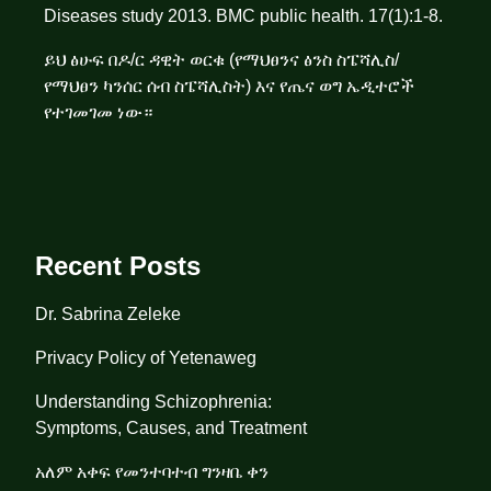
Diseases study 2013. BMC public health. 17(1):1-8.
ይህ ፅሁፍ በዶ/ር ዳዊት ወርቁ (የማህፀንና ፅንስ ስፔሻሊስ/
የማህፀን ካንሰር ሰብ ስፔሻሊስት) እና የጤና ወግ ኤዲተሮች
የተገመገመ ነው።
Recent Posts
Dr. Sabrina Zeleke
Privacy Policy of Yetenaweg
Understanding Schizophrenia:
Symptoms, Causes, and Treatment
አለም አቀፍ የመንተባተብ ግንዛቤ ቀን