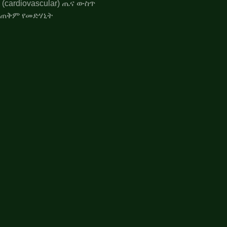
ሥር (cardiovascular) ጤና ውስጥ
የሚጠቅም የመድሃኒት
የጭንቅላት እጢ