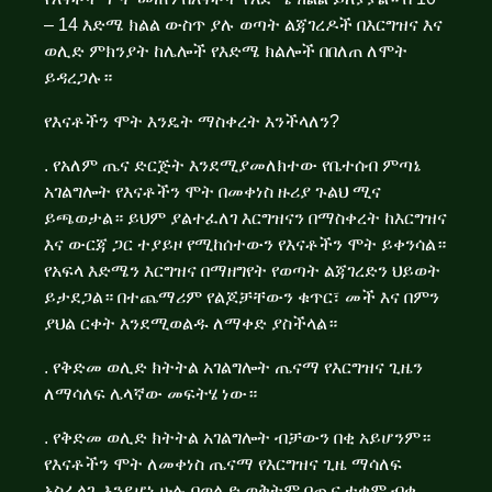
– 14 እድሜ ክልል ውስጥ ያሉ ወጣት ልጃገረዶች በእርግዝና እና
ወሊድ ምክንያት ከሌሎች የእድሜ ክልሎች በበለጠ ለሞት
ይዳረጋሉ።
የእናቶችን ሞት እንዴት ማስቀረት እንችላለን?
. የአለም ጤና ድርጅት እንደሚያመለክተው የቤተሰብ ምጣኔ
አገልግሎት የእናቶችን ሞት በመቀነስ ዙሪያ ጉልህ ሚና
ይጫወታል። ይህም ያልተፈለገ እርግዝናን በማስቀረት ከእርግዝና
እና ውርጃ ጋር ተያይዞ የሚከሰተውን የእናቶችን ሞት ይቀንሳል።
የአፍላ እድሜን እርግዝና በማዘግየት የወጣት ልጃገረድን ህይወት
ይታደጋል። በተጨማሪም የልጆቻቸውን ቁጥር፣ መች እና በምን
ያህል ርቀት እንደሚወልዱ ለማቀድ ያስችላል።
. የቅድመ ወሊድ ክትትል አገልግሎት ጤናማ የእርግዝና ጊዜን
ለማሳለፍ ሌላኛው መፍትሄ ነው።
. የቅድመ ወሊድ ክትትል አገልግሎት ብቻውን በቂ አይሆንም።
የእናቶችን ሞት ለመቀነስ ጤናማ የእርግዝና ጊዜ ማሳለፍ
አስፈላጊ እንደሆነ ሁሉ በወሊድ ወቅትም በጤና ተቋም ብቁ