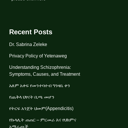
Recent Posts
Dr. Sabrina Zeleke
Privacy Policy of Yetenaweg
Understanding Schizophrenia:
Symptoms, Causes, and Treatment
አለም አቀፍ የመንተባተብ ግንዛቤ ቀን
የጨቅላ ህፃናት ቢጫ መሆን
የትርፍ አንጀት ህመም(Appendicitis)
የኩላሊት ጠጠር – ምርመራ እና የህክምና
አማራጮች