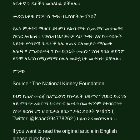
ከፍተኛ ጉዳቶችን መከላከል ይችላሉ፡፡
መድኋኒቶቹ የጎንዮሽ ጉዳት ቢያስከትሉብኝስ?
የራስ ምታት፣ ማዞር፣ ድካም፣ የልብ ምት ሲጨምር መታወቅ፣
የእግር እብጠት፣ የወሲብ ህይወትዎ ላይ ጉዳት እና የመሳሰሉት
አይነት የጎንዮሽ ጉዳቶች ካሉ ለጤና ባለሙያዎ ማሳወቅ
አለቦት፡፡ የሚወስዱትን የመድኋኒት መጠን ማስተካከል ወይንም
ደግሞ ለእርሶ በሚስማማ በሌላ መድኋኒት መተካት ይቻላል፡፡
ምንጭ
Source : The National Kidney Foundation.
ይህን የጤና መረጃ ከአሜሪካን የኩላሊት ህክምና ማህበር ድረ ገፅ
ላይ ምንጭ አድርገን ስናቀርብ ፅሁፉን በመተርጎም የተባበርንን
የሶዶ ክርስትያን ሆስፒታል ሀኪም ዶ/ር ይስሀቅ ገዛኸኝን (
Twitter: @IsaacG94778262 ) ከልብ እናመሰግናለን ።
If you want to read the original article in English
please click
here