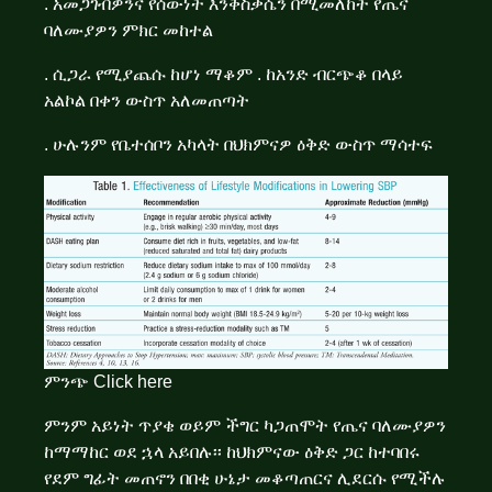
. አመጋገብዎንና የሰውነት እንቅስቃሴን በሚመለከት የጤና
ባለሙያዎን ምክር መከተል
. ሲጋራ የሚያጨሱ ከሆነ ማቆም . ከአንድ ብርጭቆ በላይ
አልኮል በቀን ውስጥ አለመጠጣት
. ሁሉንም የቤተሰቦን አካላት በህክምናዎ ዕቅድ ውስጥ ማሳተፍ
ምንጭ
Click here
ምንም አይነት ጥያቄ ወይም ችግር ካጋጠሞት የጤና ባለሙያዎን
ከማማከር ወደ ኋላ አይበሉ፡፡ ከህክምናው ዕቅድ ጋር ከተባበሩ
የደም ግፊት መጠኖን በበቂ ሁኔታ መቆጣጠርና ሊደርሱ የሚችሉ