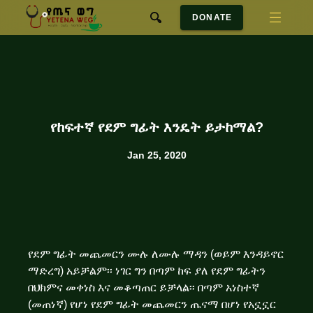
DONATE
የከፍተኛ የደም ግፊት እንዴት ይታከማል?
Jan 25, 2020
የደም ግፊት መጨመርን ሙሉ ለሙሉ ማዳን (ወይም እንዳይኖር
ማድረግ) አይቻልም፡፡ ነገር ግን በጣም ከፍ ያለ የደም ግፊትን
በህክምና መቀነስ እና መቆጣጠር ይቻላል፡፡ በጣም አነስተኛ
(መጠነኛ) የሆነ የደም ግፊት መጨመርን ጤናማ በሆነ የአኗኗር