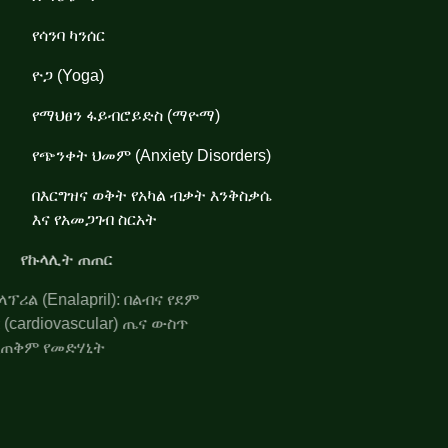
የሳንባ ካንሰር
ዮጋ (Yoga)
የማህፀን ፋይብሮይድስ (ማዮማ)
የጭንቀት ህመም (Anxiety Disorders)
በእርግዝና ወቅት የአካል ብቃት እንቅስቃሴ
እና የአመጋገብ ስርአት
የኩላሊት ጠጠር
ኤንላፕሪል (Enalapril): በልብና የደም
ሥር (cardiovascular) ጤና ውስጥ
የሚጠቅም የመድሃኒት
የጭንቅላት እጢ