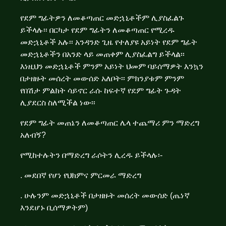
የደም ግፊትዎን ለመቆጣጠር መድኋኒቶችም ሊያስፈልጉ
ይችላሉ፡፡ በርካታ የደም ግፊትን ለመቆጣጠር የሚረዱ
መድኋኒቶች አሉ፡፡ አንዳንድ ጊዜ የተለያዩ አይነት የደም ግፊት
መድኋኒቶችን በአንድ ላይ መጠቀም ሊያስፈልግ ይችላል፡፡
እነዚህን መድኋኒቶች ምንም አይነት ህመም ባይሰማዎት እንኳን
በታዘዙት መሰረት መውሰድ አለቦት፡፡ ምክንያቱም ምንም
የበሽታ ምልክት ሳይኖር ራሱ ከፍተኛ የደም ግፊት ጉዳት
ሊያደርስ ስለሚችል ነው፡፡
የደም ግፊት መጠኔን ለመቆጣጠር ሌላ ተጨማሪ ምን ማድረግ
አለብኝ?
የሚከተሉትን በማድረግ ራሶትን ሊረዱ ይችላሉ፡-
. መደበኛ የሆነ የህክምና ምርመራ ማድረግ
. ሁሉንም መድኋኒቶች በታዘዙት መሰረት መውሰድ (ጤነኛ
እንደሆኑ ቢሰማዎትም)