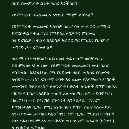
ዘይቤ በመምራት ልንቆጣጠር እንችላለን፡፡
የደም ግፊት መጨመርን እንዴት ማከም ይቻላል?
የደም ግፊት መጨመር ካለብዎ ከጤና ባላ ሙያ ጋር መማከር
ይኖርቦታል። ተጨማሪ የሚይስፈልግዎትን ምርመራ
ከተደረገልዎት ብኌላ ከእርስዎ አኗኗር ጋር የሚሄድ የህክምና
መንገድ ይመረጥሎታል።
ጤናማ የሆነ የህይወት ዘይቤ መከተል በጣም ወሳኝ የሆነ
የህክምናው አካል ነው፡፡ የደም ግፊት መጨመርን መቆጣጠር
ያስችላል፡፡ ከእነዚህ ጤናማ የህይወት ዘይቤ መካከል የሰውነት
ክብደት መቀነስ፣ አነስተኛ ቅባት እና ጨው ያለባቸውን ምግቦች
መመገብ፣ በቀን ውስጥ ለወንዶች ከሁለት ለሴቶች ደግሞ ከአንድ
ብርጭቆ በላይ የአልኮል መጠጥ አለመጠጣት እና መደበኛ የሆነ
በጤና ባለሙያ የተደገፈ የሰውነት እንቅስቃሴ ማድረግ
ይገኙበታል፡፡ ሲጋራ የሚያጨሱ ከሆነ ደግሞ የጤና ባለሙያዎ
እንዲያቆሙ ይመክሮታል ምክንያቱም ሲጋራ ማጨስ ድንገተኛ
የሆነ የልብ ድካም እና ጭንቅላት ውስጥ ደም መፍሰስ (ስትሮክ)
ሊያስከትል ይችላል፡፡