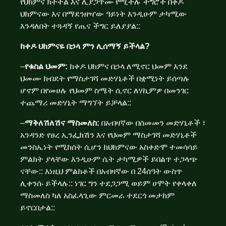
የህክምና ክትትል እና ሊያጋጥሙ የሚችሉ ችግሮች በቀዶ
ህክምናው እና በማደንዘዣው ዓይነት እንዲሁም ታካሚው
እንዳለበት ተጓዳኝ የጤና ችግር ይለያያል::
ከቀዶ ህክምናዬ በኃላ ምን ሊሰማኝ ይችላል?
–
የቁስል ህመም:
ከቀዶ ህክምና በኃላ ለሚኖር ህመም እንደ
ህመሙ ክብደት የማስታገሻ መድሃኒቶች በቋሚነት ይሰጣሉ
ሆኖም በየመሀሉ የህመም ስሜት ሲኖር ለሃኪምዎ በመንገር
ተጨማሪ መድሃኒት ማግኘት ይቻላል::
–
ማቅለሽለሽና ማስመለስ:
በአብዛኛው በሰመመን መድሃኒቶች ፣
አንዳንድ የፀረ ኢንፌክሽን እና የህመም ማስታገሻ መድሃኒቶች
መንስኤነት የሚከሰት ሲሆን ከህክምናው አስቀድሞ ተመሳሳይ
ምልክት ያላቸው እንዲሁም ሴት ታካሚዎች ይበልጥ ተጋላጭ
ናቸው:: እነዚህ ምልክቶች በአብዛኛው በ 24ሰዓት ውስጥ
ሊቀንሱ ይችላሉ:: ነገር ግን ተደጋጋሚ ወይም ሀሞት የቀላቀለ
ማስመለስ ካለ አስፈላጊው ምርመራ ተደርጎ መታከም
ይኖርበታል::