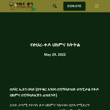
DONATE
የድህረ-ቀዶ ህክምና ክትትል
May 29, 2022
በዶ/ር ኤደን በላይ (በጥቁር አንበሳ ስፔሻላይዝድ ሆስፒታል የቀዶ
ህክምና ስፔሻላይዜሽን ሬዝደንት)
አንድ ታካሚ የተሳካ ቀዶ ህክምና ካከናወነ በኃላ የሚደረግ