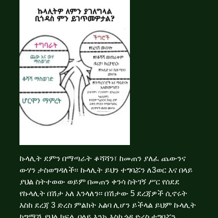
ኩላሊት ደምን በማጣራት ቆሻሻን፣ ከመጠን ያለፈ ጨውንና
ውሃን ታስወግዳለች፡፡ ኩላሊት ይህን ተግባሯን ለ3ወር እና በላይ
ያህል ስትተወው ወይም በመጠን ቀንሳ ስትገኝ ሥር የሰደደ
የኩላሊት በሽታ አለ እንላለን፡፡ በሽታው 5 ደረጃዎች ሲኖሩት
እስከ ደረጃ 3 ድረስ ምልክት አልባ ሊሆን ይችላል ይህም ኩላሊት
ከግማሽ ያህል ክፍሏ በላይ እንኳ እስኪጎዳ ድረስ ተግባሯን