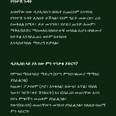
የጎንዮሽ ጉዳት
አብዛኛው ሰው ዲያሊስሱን በስኬት ቢጨርስም አንዳንዴ
የጎንዮሽ ጉዳት ሊከሰት ይችላል፡፡ የደም ግፊት መውረድ፣ ራስ
የመቅለል ስሜት፣ ቃታ መንሣት፣ የሆድና ጡንቻ ሕመም፣
ማቅለሽለሽና ማስመለስ ከክስተቶቹ መካከል ሲሆኑ በባለሙያ
ክትትል እንዳይፈጠሩ ወይም ከተከሰቱ
እንዲስተካከሉ ማድረግ ይቻላል፡፡
ዲያሊስስ ላይ ያለ ሰው ምን ጥንቃቄ ያድርግ?
የምግብ ማስተካከያ ማድረግ (የሥነ ምግብ ባለሙያ ማማከር
ያስፈልጋል)
የጨው፣ ፖታስየም (ዶሮ፣ እንቁላል፣ ለውዝ፣ አፕል፣ የበሰለ
ጎመን፣ ካሮት፣ቀይ ሽንኩርት) እና ፎስፈረስ መጠናቸው አናሳ
የሆኑ ምግቦችን መጠቀም ያስፈልጋል፡፡
የውሃ(የፈሳሽ) መጠናቸውን መገደብ ያስፈልጋል፡፡ ስለዚህ ብጠማ
ምን ላድርግ፦