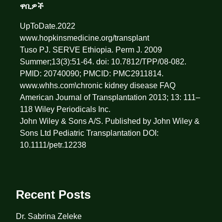
ዋቢዎች
UpToDate.2022
www.hopkinsmedicine.org/transplant
Tuso PJ. SERVE Ethiopia. Perm J. 2009
Summer;13(3):51-64. doi: 10.7812/TPP/08-082.
PMID: 20740090; PMCID: PMC2911814.
www.whhs.com\chronic kidney disease FAQ
American Journal of Transplantation 2013; 13: 111–
118 Wiley Periodicals Inc.
John Wiley & Sons A/S. Published by John Wiley &
Sons Ltd Pediatric Transplantation DOI:
10.1111/petr.12238
Recent Posts
Dr. Sabrina Zeleke