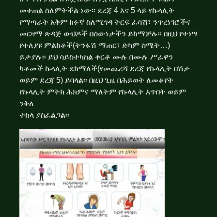
መቀጠል ስለምትችል ነው፡፡ ደረጃ 4 እና 5 ላይ የኩላሊት
የማጣራት አቅም ክፉኛ ስለሚጎዳ ትርፍ ፈሳሽ፣ ንጥረነገሮችና
መርዛማ ጽዳጅ ውህዶች በሰውነታችን ይከማቻሉ፡፡ በዚህ የተነሣ
የተለያዩ ምልክቶች(ትንፋሽ ማጠር፣ ድካም ስሜት…)
ይታያሉ፡፡ ይህ ሳይስተካከል ቀርቶ ሙሉ በሙሉ ሥራዋን
ካቆመች ኩላሊት ደክማለች(የመጨረሻ ደረጃ የኩላሊት በሽታ
ወይም ደረጃ 5) ይባላል፡፡ በዚህ ጊዜ በሕይወት ለመቆየት
የኩላሊት ምትክ ሕክምና ማለትም የኩላሊት እጥበት ወይም
ንቅለ
ተከላ ያስፈልጋል፡፡