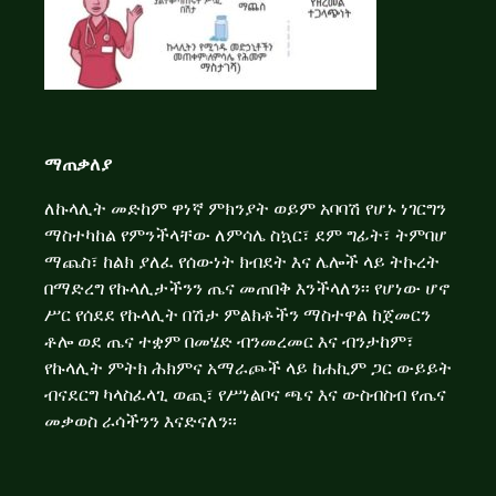
ማጠቃለያ
ለኩላሊት መድከም ዋነኛ ምክንያት ወይም አባባሽ የሆኑ ነገርግን
ማስተካከል የምንችላቸው ለምሳሌ ስኳር፣ ደም ግፊት፣ ትምባሆ
ማጨስ፣ ከልክ ያለፈ የሰውነት ክብደት እና ሌሎች ላይ ትኩረት
በማድረግ የኩላሊታችንን ጤና መጠበቅ እንችላለን፡፡ የሆነው ሆኖ
ሥር የሰደደ የኩላሊት በሽታ ምልክቶችን ማስተዋል ከጀመርን
ቶሎ ወደ ጤና ተቋም በመሄድ ብንመረመር እና ብንታከም፣
የኩላሊት ምትክ ሕክምና አማራጮች ላይ ከሐኪም ጋር ውይይት
ብናደርግ ካላስፈላጊ ወጪ፣ የሥነልቦና ጫና እና ውስብስብ የጤና
መቃወስ ራሳችንን እናድናለን፡፡