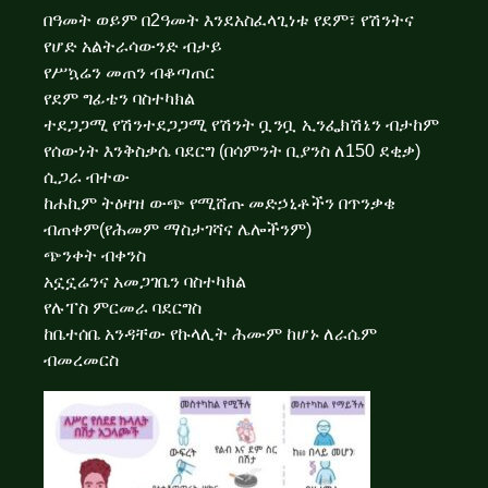
በዓመት ወይም በ2ዓመት እንደአስፈላጊነቱ የደም፣ የሽንትና
የሆድ አልትራሳውንድ ብታይ
የሥኳሬን መጠን ብቆጣጠር
የደም ግፊቴን ባስተካክል
ተደጋጋሚ የሽንተደጋጋሚ የሽንት ቧንቧ ኢንፌክሽኔን ብታከም
የሰውነት እንቅስቃሴ ባደርግ (በሳምንት ቢያንስ ለ150 ደቂቃ)
ሲጋራ ብተው
ከሐኪም ትዕዛዝ ውጭ የሚሸጡ መድኃኒቶችን በጥንቃቄ
ብጠቀም(የሕመም ማስታገሻና ሌሎችንም)
ጭንቀት ብቀንስ
አኗኗሬንና አመጋገቤን ባስተካክል
የሉፐስ ምርመራ ባደርግስ
ከቤተሰቤ አንዳቸው የኩላሊት ሕሙም ከሆኑ ለራሴም
ብመረመርስ