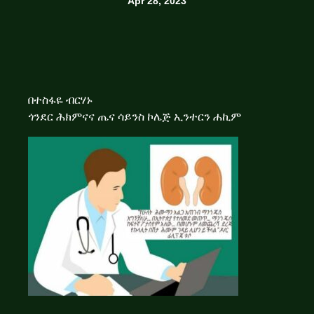
Apr 28, 2023
በተስፋዬ ብርሃኑ
ጎንደር ሕክምናና ጤና ሳይንስ ኮሌጅ ኢንተርን ሐኪም