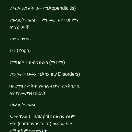
የትርፍ አንጀት ህመም(Appendicitis)
የኩላሊት ጠጠር – ምርመራ እና የህክምና
አማራጮች
የሳንባ ካንሰር
ዮጋ (Yoga)
የማህፀን ፋይብሮይድስ (ማዮማ)
የጭንቀት ህመም (Anxiety Disorders)
በእርግዝና ወቅት የአካል ብቃት እንቅስቃሴ
እና የአመጋገብ ስርአት
የኩላሊት ጠጠር
ኤንላፕሪል (Enalapril): በልብና የደም
ሥር (cardiovascular) ጤና ውስጥ
የሚጠቅም የመድሃኒት