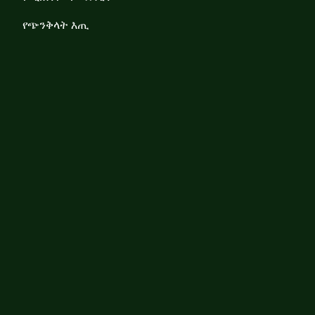
የጭንቅላት እጢ