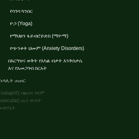
የሳንባ ካንሰር
ዮጋ (Yoga)
የማህፀን ፋይብሮይድስ (ማዮማ)
የጭንቀት ህመም (Anxiety Disorders)
በእርግዝና ወቅት የአካል ብቃት እንቅስቃሴ
እና የአመጋገብ ስርአት
የኩላሊት ጠጠር
ኤንላፕሪል (Enalapril): በልብና የደም
ሥር (cardiovascular) ጤና ውስጥ
የሚጠቅም የመድሃኒት
 እጢ