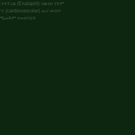
ኤንላፕሪል (Enalapril): በልብና የደም
ሥር (cardiovascular) ጤና ውስጥ
የሚጠቅም የመድሃኒት
የጭንቅላት እጢ