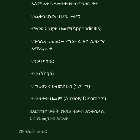
አለም አቀፍ የመንተባተብ ግንዛቤ ቀን
የጨቅላ ህፃናት ቢጫ መሆን
የትርፍ አንጀት ህመም(Appendicitis)
የኩላሊት ጠጠር – ምርመራ እና የህክምና
አማራጮች
የሳንባ ካንሰር
ዮጋ (Yoga)
የማህፀን ፋይብሮይድስ (ማዮማ)
የጭንቀት ህመም (Anxiety Disorders)
በእርግዝና ወቅት የአካል ብቃት እንቅስቃሴ
እና የአመጋገብ ስርአት
የኩላሊት ጠጠር