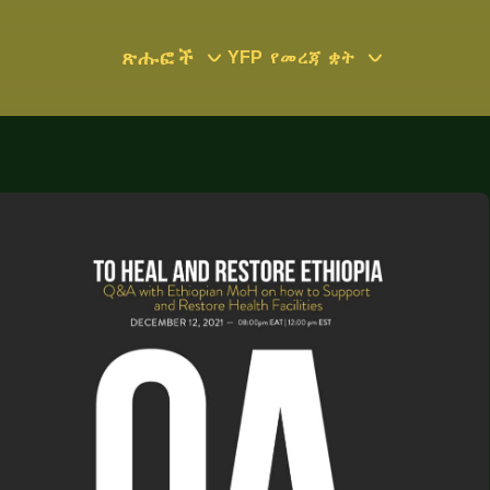
ጽሑፎች
YFP
የመረጃ ቋት