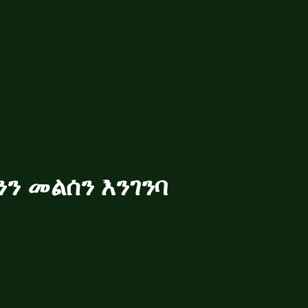
ንን መልሰን እንገንባ