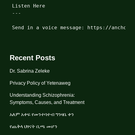
Listen Here
---

Send in a voice message: https://anchor.
Recent Posts
Dr. Sabrina Zeleke
Privacy Policy of Yetenaweg
Understanding Schizophrenia:
Symptoms, Causes, and Treatment
አለም አቀፍ የመንተባተብ ግንዛቤ ቀን
የጨቅላ ህፃናት ቢጫ መሆን