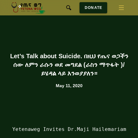
DONATE
Let’s Talk about Suicide. በዚህ የጤና ወጋችን
ሰው ለምን ራሱን ወደ መግደል (ራስን ማጥፋት )/
ይሄዳል ላይ እንወያያለን።
May 11, 2020
Yetenaweg Invites Dr.Maji Hailemariam a 