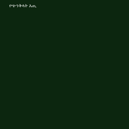
የጭንቅላት እጢ