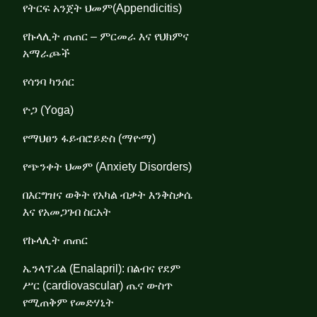
የትርፍ አንጀት ህመም(Appendicitis)
የኩላሊት ጠጠር – ምርመራ እና የህክምና
አማራጮች
የሳንባ ካንሰር
ዮጋ (Yoga)
የማህፀን ፋይብሮይድስ (ማዮማ)
የጭንቀት ህመም (Anxiety Disorders)
በእርግዝና ወቅት የአካል ብቃት እንቅስቃሴ
እና የአመጋገብ ስርአት
የኩላሊት ጠጠር
ኤንላፕሪል (Enalapril): በልብና የደም
ሥር (cardiovascular) ጤና ውስጥ
የሚጠቅም የመድሃኒት