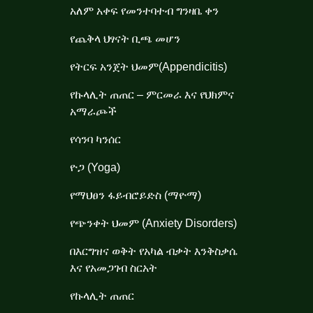
አለም አቀፍ የመንተባተብ ግንዛቤ ቀን
የጨቅላ ህፃናት ቢጫ መሆን
የትርፍ አንጀት ህመም(Appendicitis)
የኩላሊት ጠጠር – ምርመራ እና የህክምና
አማራጮች
የሳንባ ካንሰር
ዮጋ (Yoga)
የማህፀን ፋይብሮይድስ (ማዮማ)
የጭንቀት ህመም (Anxiety Disorders)
በእርግዝና ወቅት የአካል ብቃት እንቅስቃሴ
እና የአመጋገብ ስርአት
የኩላሊት ጠጠር