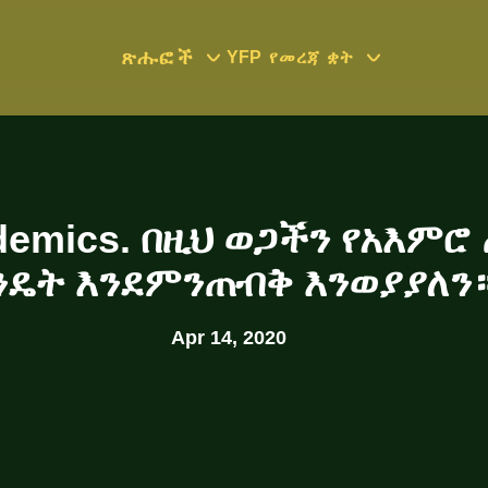
ጽሑፎች
YFP
የመረጃ ቋት
ndemics. በዚህ ወጋችን የአእም
ንዴት እንደምንጠብቅ እንወያያለን
Apr 14, 2020