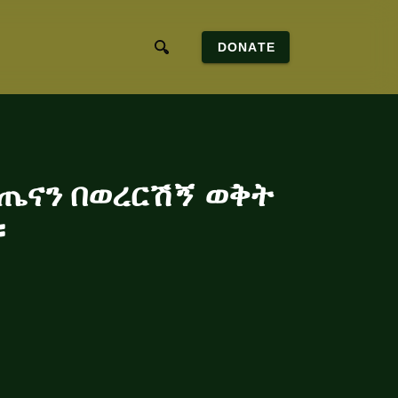
DONATE
ሮ ጤናን በወረርሽኝ ወቅት
።