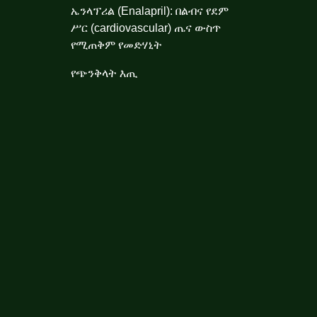
ኤንላፕሪል (Enalapril): በልብና የደም
ሥር (cardiovascular) ጤና ውስጥ
የሚጠቅም የመድሃኒት
የጭንቅላት እጢ