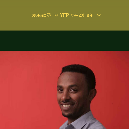
ጽሑፎች
YFP
የመረጃ ቋት