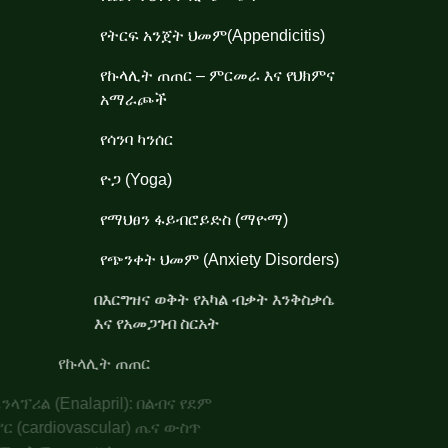
የትርፍ አንጀት ህመም(Appendicitis)
የኩላሊት ጠጠር – ምርመራ እና የህክምና
አማራጮች
የሳንባ ካንሰር
ዮጋ (Yoga)
የማህፀን ፋይብሮይድስ (ማዮማ)
የጭንቀት ህመም (Anxiety Disorders)
በእርግዝና ወቅት የአካል ብቃት እንቅስቃሴ
እና የአመጋገብ ስርአት
የኩላሊት ጠጠር
ኤንላፕሪል (Enalapril): በልብና የደም
ሥር (cardiovascular) ጤና ውስጥ