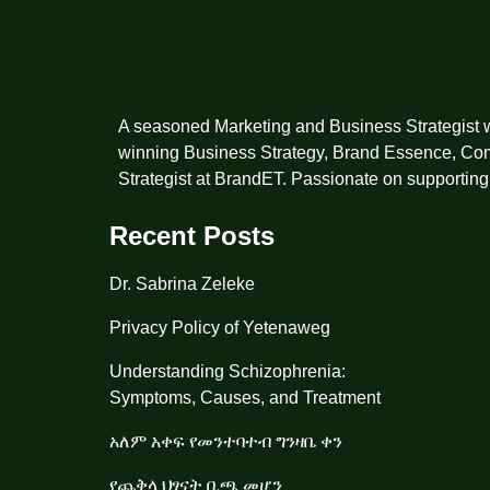
A seasoned Marketing and Business Strategist w
winning Business Strategy, Brand Essence, Co
Strategist at BrandET. Passionate on supporting 
Recent Posts
Dr. Sabrina Zeleke
Privacy Policy of Yetenaweg
Understanding Schizophrenia:
Symptoms, Causes, and Treatment
አለም አቀፍ የመንተባተብ ግንዛቤ ቀን
የጨቅላ ህፃናት ቢጫ መሆን