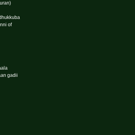
uran)
 dhukkuba
nni of
aala
an gadii