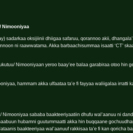
/ Nimooniyaa
y) sadarkaa oksijiinii dhiigaa safaruu, qorannoo akii, dhangal
annoon ni raawwatama. Akka barbaachisummaa isaatti ‘CT’ skaan
Rukutuu/ Nimooniyaan yeroo baay’ee balaa garabiraa otoo hin g
iyaa, hammam akka ulfaataa ta’e fi fayyaa waliigalaa irratti 
u/ Nimooniyaa sababa baakteeriyaatiin dhufu wal’aanuu ni dand
ii dhaabuun hubamni guutummaatti akka hin buqqaane gochuudha
taanis baakteeriyaa wal’aanuuf rakkisaa ta’e fi kan qoricha b