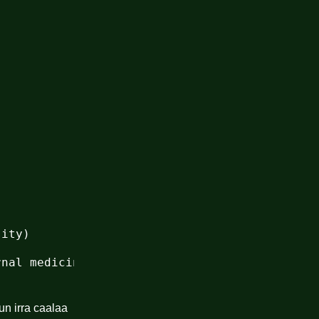
nal medicine at Madda Walabu University, Gobb
n irra caalaa