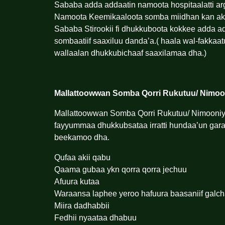
Sababa adda addaatin namoota hospitaalatti ar
Namoota Keemikaaloota somba miidhan kan akka 
Sababa Stirookii fi dhukkuboota kokkee adda ad
sombaatiif saaxiluu danda’a.( haala wal-fakkaa
wallaalan dhukkubichaaf saaxilamaa dha.)
Mallattoowwan Somba Qorri Rukutuu/ Nimoo
Mallattoowwan Somba Qorri Rukutuu/ Nimooniyaa
fayyummaa dhukkubsataa irratti hundaa’un ga
beekamoo dha.
Qufaa akii qabu
Qaama gubaa ykn qorra qorra jechuu
Afuura kutaa
Waraansa laphee yeroo hafuura baasaniif gal
Miira dadhabbii
Fedhii nyaataa dhabuu