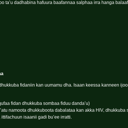
ru yoo ta’u dadhabina hafuura baafannaa salphaa irra hanga bal
aa
hukkuba fidaniin kan uumamu dha. Isaan keessa kanneen ijoo
 qufaa fidan dhukkuba sombaa fiduu danda’u)
l’atu namoota dhukkuboota dabalataa kan akka HIV, dhukkuba 
tifachuun isaanii gadi bu’ee irratti.