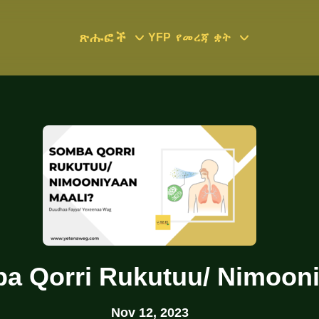
ጽሑፎች
YFP
የመረጃ ቋት
a Qorri Rukutuu/ Nimoon
Nov 12, 2023