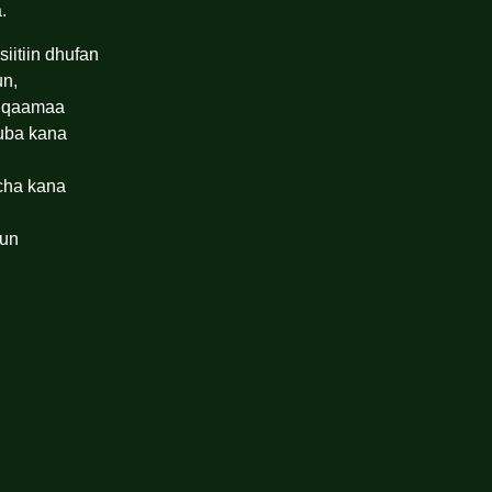
.
iitiin dhufan
un,
a qaamaa
kuba kana
icha kana
sun