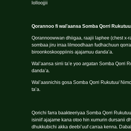
lolloojjii
Qorannoo fi wal’aansa Somba Qorri Rukutuu
Qorannoowwan dhiigaa, raajii laphee (chest x-ra
sombaa jiru irraa lilmoodhaan fudhachuun qorr
biroonkoskooppiinis ajajamuu danda’a.
Wal’aansa sirrii ta’e yoo argatan Somba Qorri 
danda’a.
Wal’aasnichis gosa Somba Qorri Rukutuu/ Nimoon
ta’a.
Qorichi farra baakteeriyaa Somba Qorri Rukutu
isiniif ajajame kana otoo hin xumurin dursan
dhukkubichi akka deebi’uuf carraa kenna. Dabala