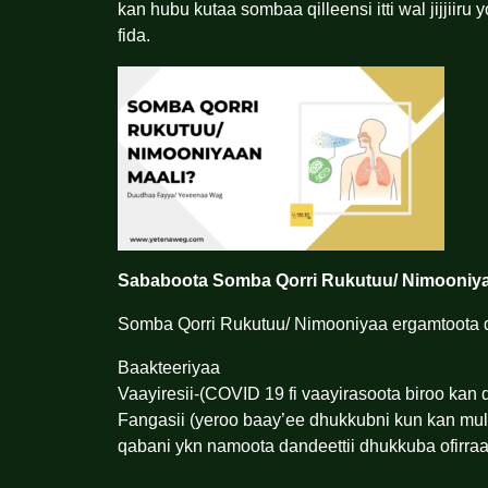
kan hubu kutaa sombaa qilleensi itti wal jijjii
fida.
Sababoota Somba Qorri Rukutuu/ Nimooniy
Somba Qorri Rukutuu/ Nimooniyaa ergamtoota d
Baakteeriyaa
Vaayiresii-(COVID 19 fi vaayirasoota biroo kan
Fangasii (yeroo baay’ee dhukkubni kun kan mu
qabani ykn namoota dandeettii dhukkuba ofirraa it