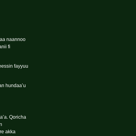
a’aa naannoo
ii fi
eessin fayyuu
kan hundaa’u
a’a. Qoricha
n
are akka