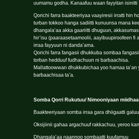
uumamu godha. Kanaafuu waan fayyitan isinitti 
Qorichi farra baakteeriyaa vaayiresii irratti hi
turban tokkoo hanga sadiitti kunuunsa mana k
dhangala’aa akka gaariitti dhuguun, akkasuma
hir’isu (paaraasetaamoolii, aayibuupiroofeen f
irraa fayyuun ni danda’ama.
Qorichi farra fangasii dhukkuba sombaa fangasi
torban hedduuf fudhachuun ni barbaachisa.
Mallattoowwan dhukkubichaa yoo hamaa ta’an ykn
barbaachisaa ta’a.
Somba Qorri Rukutuu/ Nimooniyaan
miidhaa
Baakteeriyaan somba irraa gara dhiigaatti gal
Oksijiinii gahaa argachuuf rakkachuu, yeroo k
Dhangala’aa naannoo sombaatti kuufamuu