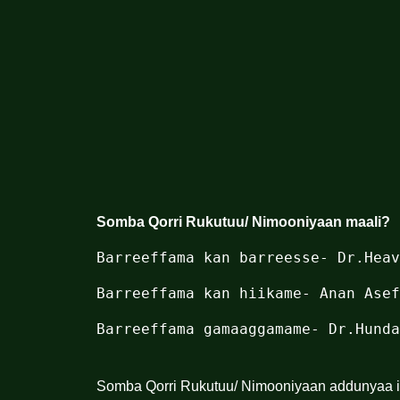
Somba Qorri Rukutuu/ Nimooniyaan maali?
Barreeffama gamaaggamame- Dr.Hunda
Somba Qorri Rukutuu/ Nimooniyaan addunyaa ir