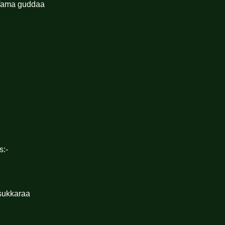
aafama guddaa
s:-
sukkaraa