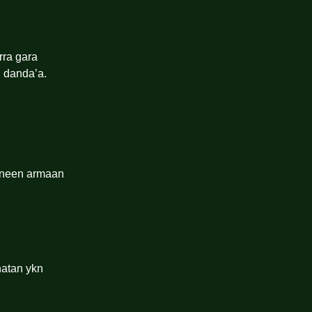
rra gara
 danda’a.
nneen armaan
hatan ykn