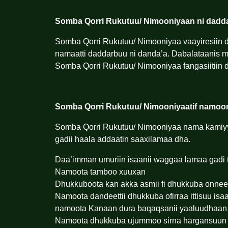
Somba Qorri Rukutuu/ Nimooniyaan ni dadd
Somba Qorri Rukutuu/ Nimooniyaa vaayiresiin d
namaatti daddarbuu ni danda’a. Dabalataanis 
Somba Qorri Rukutuu/ Nimooniyaa fangasiitiin 
Somba Qorri Rukutuu/ Nimooniyaatif namoon
Somba Qorri Rukutuu/ Nimooniyaa nama kamiy
gadii haala addaatin saaxilamaa dha.
Daa’imman umuriin isaanii waggaa lamaa gadi ta’
Namoota tamboo xuuxan
Dhukkuboota kan akka asmii fi dhukkuba onnee
Namoota dandeettii dhukkuba ofirraa ittisuu isaa
namoota Kanaan dura baqaqsanii yaaluudhaan 
Namoota dhukkuba ujummoo sirna hargansuu