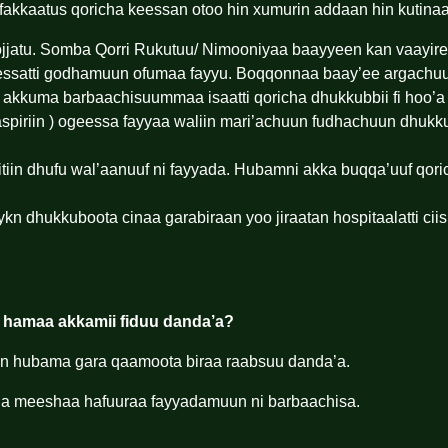
fakkaatus qoricha keessan otoo hin xumurin addaan hin kutinaa
n hojjatu. Somba Qorri Rukutuu/ Nimooniyaa baayyeen kan vaayires
eessatti godhamuun ofumaa fayyu. Boqqonnaa baay’ee argachu
s akkuma barbaachisuummaa isaatti qoricha dhukkubbii fi hoo’
i aspiriin ) ogeessa fayyaa waliin mari’achuun fudhachuun dhuk
itiin dhufu wal’aanuuf ni fayyada. Hubamni akka buqqa’uuf qor
 dhukkuboota cinaa garabiraan yoo jiraatan hospitaalatti cii
 hamaa akkamii fiduu danda’a?
uun hubama gara qaamoota biraa raabsuu danda’a.
ana meeshaa hafuuraa fayyadamuun ni barbaachisa.