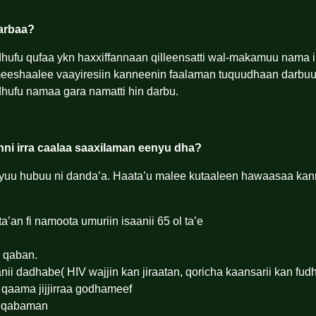
arbaa?
hufu qufaa ykn haxxiffannaan qilleensatti wal-makamuu nama i
meeshaalee vaayiresiin kanneenin faalaman tuquudhaan darbuu
dhufu namaa gara namatti hin darbu.
ni irra caalaa saaxilaman eenyu dha?
yuu hubuu ni danda’a. Haata’u malee kutaaleen hawaasaa ka
an fi namoota umuriin isaanii 65 ol ta’e
 qaban.
nii dadhabe( HIV wajjin kan jiraatan, qoricha kaansarii kan fud
qaama jijjirraa godhameef
n qabaman