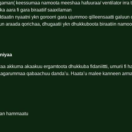
gaman( keessumaa namoota meeshaa hafuuraa/ ventilator irra t
aara fi gara biraatiif saaxilaman
daatin nyaatni ykn goroorri gara ujummoo qilleensaatti galuun
tun araada qorichaa, dhugaatii ykn dhukkuboota biraatiin namoo
niyaa
 akkuma akaakuu ergamtoota dhukkuba fidaniittti, umurii fi h
raagarummaa qabaachuu danda’u. Haata’u malee kanneen arma
chan hammaatu