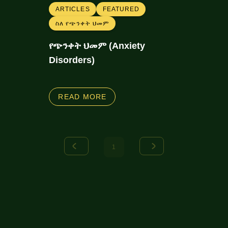
ARTICLES
FEATURED
ስለ የጭንቀት ህመም
የጭንቀት ህመም (Anxiety
Disorders)
READ MORE
1