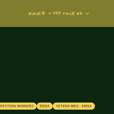
ጽሑፎች
YFP
የመረጃ ቋት
MPETITION WINNERS
EMSA
YETENA WEG - EMSA