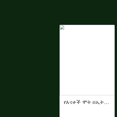
የእናቶች ሞት በኢትዮጵያ