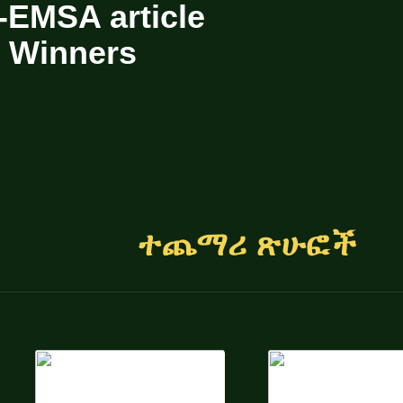
-EMSA article
n Winners
ተጨማሪ ጽሁፎች