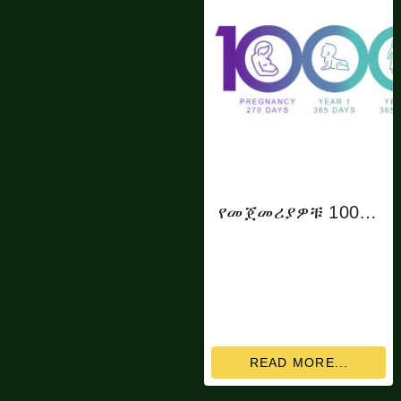
የመጀመሪያዎቹ 1000 ቀናት
READ MORE...