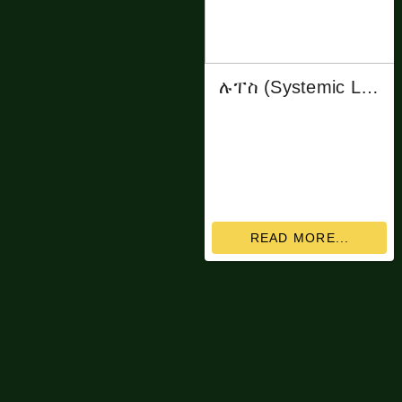
ሉፐስ (Systemic Lupus Erythematosus)
READ MORE...