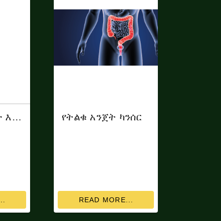
የኮቪድ 19 ክትባት እና ተያያዥ ጉዳዮች
የትልቁ አንጀት ካንሰር
..
READ MORE...