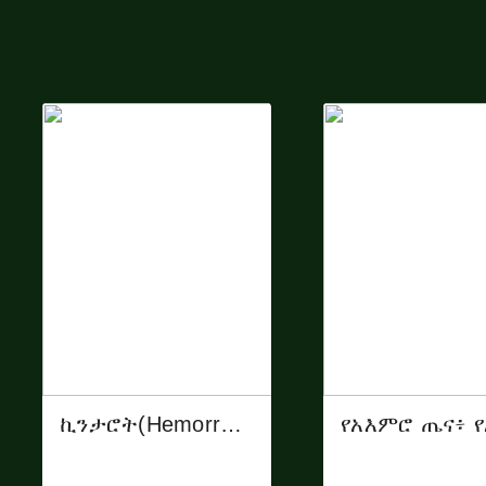
ኪንታሮት(Hemorrhoid)