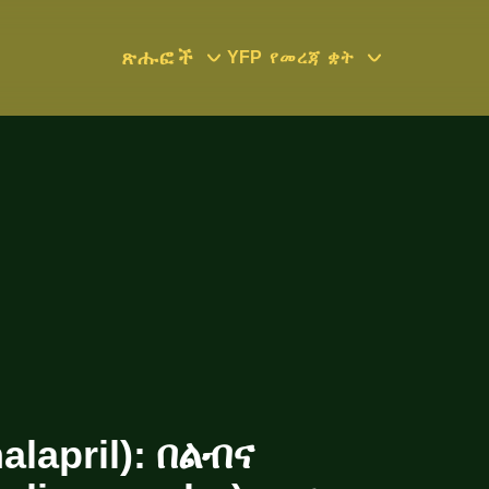
ጽሑፎች
YFP
የመረጃ ቋት
lapril): በልብና