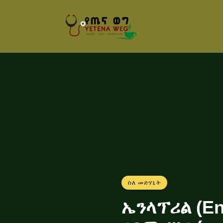
ስለ መድሃኒት
ኤንላፕሪል (Ena