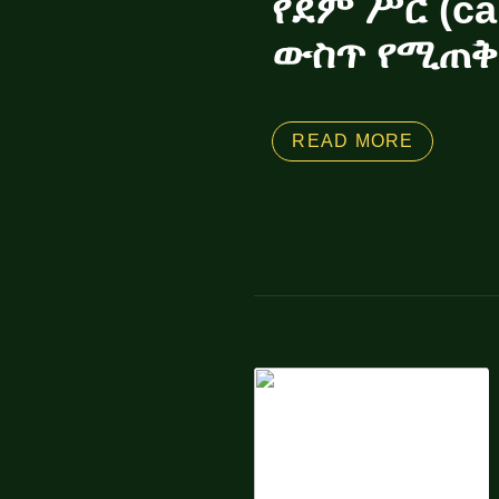
የደም ሥር (ca
ውስጥ የሚጠቅ
READ MORE