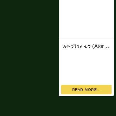
አቶርቫስታቲን (Atorvastatin)
READ MORE...