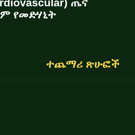
rdiovascular) ጤና
ም የመድሃኒት
ተጨማሪ ጽሁፎች